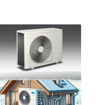
Enova støtte varmepumpe: Dette
får du i 2026