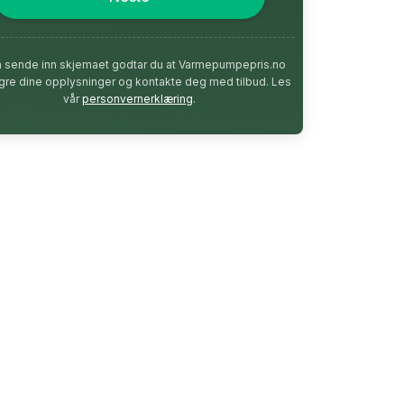
å sende inn skjemaet godtar du at Varmepumpepris.no
agre dine opplysninger og kontakte deg med tilbud. Les
vår
personvernerklæring
.