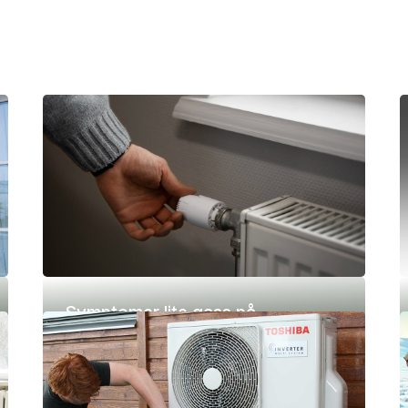
Symptomer lite gass på
varmepumpe