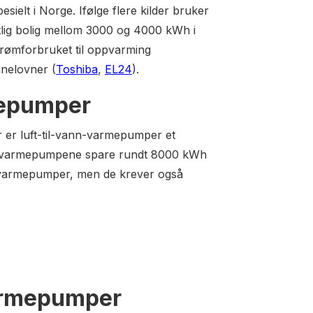
elt i Norge. Ifølge flere kilder bruker
ttlig bolig mellom 3000 og 4000 kWh i
trømforbruket til oppvarming
anelovner (
Toshiba
,
EL24
).
mepumper
er luft-til-vann-varmepumper et
sse varmepumpene spare rundt 8000 kWh
uft-varmepumper, men de krever også
armepumper