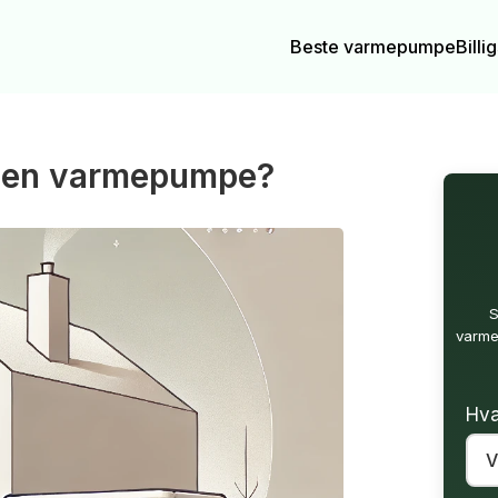
Beste varmepumpe
Bill
r en varmepumpe?
S
varme
Hva