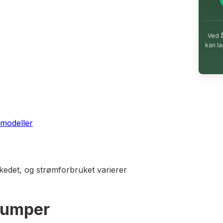
Ved 
kan l
 modeller
edet, og strømforbruket varierer
epumper