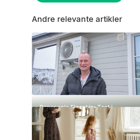
Andre relevante artikler
Panasonic Flagship: Test i
ekstremkulde (-42 °C)