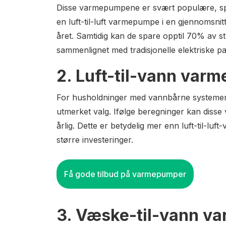
Disse varmepumpene er svært populære, spesi
en luft-til-luft varmepumpe i en gjennomsni
året. Samtidig kan de spare opptil 70% av s
sammenlignet med tradisjonelle elektriske p
2. Luft-til-vann var
For husholdninger med vannbårne systemer 
utmerket valg. Ifølge beregninger kan di
årlig. Dette er betydelig mer enn luft-til-l
større investeringer.
Få gode tilbud på varmepumper
3. Væske-til-vann v