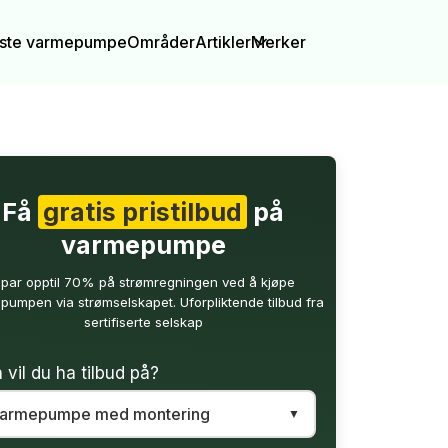
igste varmepumpe
Områder
Artikler
Merker
Få
gratis pristilbud
på
varmepumpe
par opptil 70% på strømregningen ved å kjøpe
pumpen via strømselskapet. Uforpliktende tilbud fra
sertifiserte selskap
 vil du ha tilbud på?