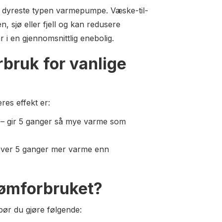
å dyreste typen varmepumpe. Væske-til-
sjø eller fjell og kan redusere
 i en gjennomsnittlig enebolig.
bruk for vanlige
es effekt er:
 – gir 5 ganger så mye varme som
over 5 ganger mer varme enn
rømforbruket?
bør du gjøre følgende: