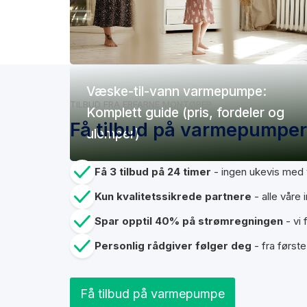
Væske-til-vann varmepumpe:
TILBUD FRA ERFARNE MONTØRER
Komplett guide (pris, fordeler og
Få tilbud på varmepumper
ulemper)
Få 3 tilbud på 24 timer
- ingen ukevis med v
Kun kvalitetssikrede partnere
- alle våre 
Spar opptil 40% på strømregningen
- vi 
Personlig rådgiver følger deg
- fra første
Få tilbud på varmepumpe