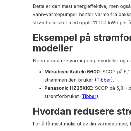
Dette er den mest energieffektive, men ogs
vann-varmepumper henter varme fra bakken, 
strømforbruket med opptil 11 100 kWh per år
Eksempel på strømfor
modeller
Noen populære varmepumpemodeller og der
Mitsubishi Kaiteki 6600
: SCOP på 5,1
strømmen den bruker (
Tibber
).
Panasonic HZ25XKE
: SCOP på 5,3 – 
strømforbruket (
Tibber
).
Hvordan redusere st
For å få mest mulig ut av din varmepumpe, 