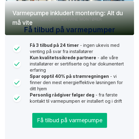
Varmepumpe inkludert montering: Alt du
TILBUD FRA ERFARNE MONTØRER
må vite
Få tilbud på varmepumper
Få 3 tilbud på 24 timer
- ingen ukevis med
venting på svar fra installatører
Kun kvalitetssikrede partnere
- alle våre
installatører er sertifiserte og har dokumentert
erfaring
Spar opptil 40% på strømregningen
- vi
finner den mest energieffektive løsningen for
ditt hjem
Personlig rådgiver følger deg
- fra første
kontakt til varmepumpen er installert og i drift
Få tilbud på varmepumpe