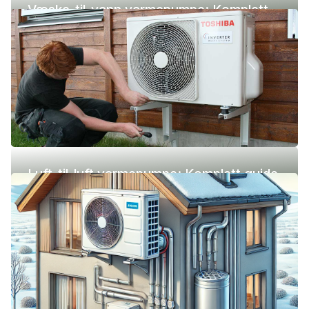
Væske-til-vann varmepumpe: Komplett
guide (pris, fordeler og ulemper)
Luft-til-luft varmepumpe: Komplett guide
(pris, fordeler og ulemper)