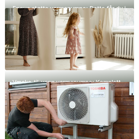
Enova støtte varmepumpe: Dette får du i
2026
Væske-til-vann varmepumpe: Komplett
guide (pris, fordeler og ulemper)