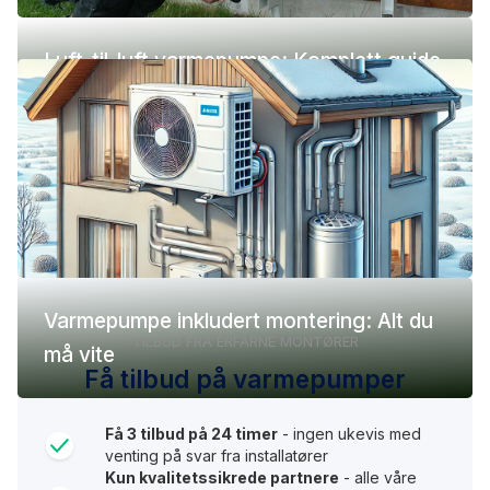
Luft-til-luft varmepumpe: Komplett guide
(pris, fordeler og ulemper)
Varmepumpe inkludert montering: Alt du
TILBUD FRA ERFARNE MONTØRER
må vite
Få tilbud på varmepumper
Få 3 tilbud på 24 timer
- ingen ukevis med
venting på svar fra installatører
Kun kvalitetssikrede partnere
- alle våre