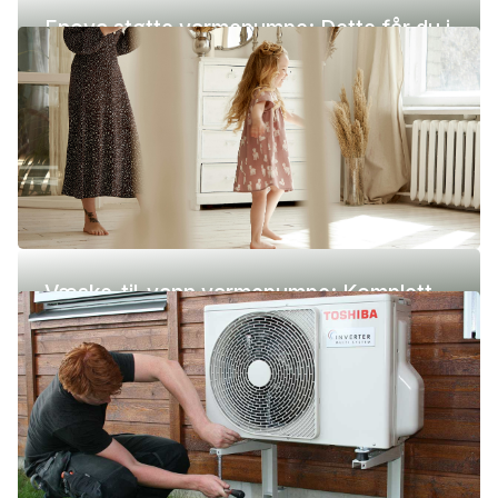
Enova støtte varmepumpe: Dette får du i
2026
Væske-til-vann varmepumpe: Komplett
guide (pris, fordeler og ulemper)