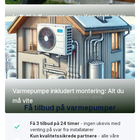
Luft-til-luft varmepumpe: Komplett guide
(pris, fordeler og ulemper)
Varmepumpe inkludert montering: Alt du
TILBUD FRA ERFARNE MONTØRER
må vite
Få tilbud på varmepumper
Få 3 tilbud på 24 timer
- ingen ukevis med
venting på svar fra installatører
Kun kvalitetssikrede partnere
- alle våre