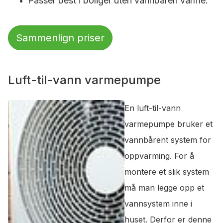
Passer best i boliger uten vannbåren varme.
Sammenlign priser
Luft-til-vann varmepumpe
En luft-til-vann
varmepumpe bruker et
vannbårent system for
oppvarming. For å
montere et slik system
må man legge opp et
vannsystem inne i
huset. Derfor er denne