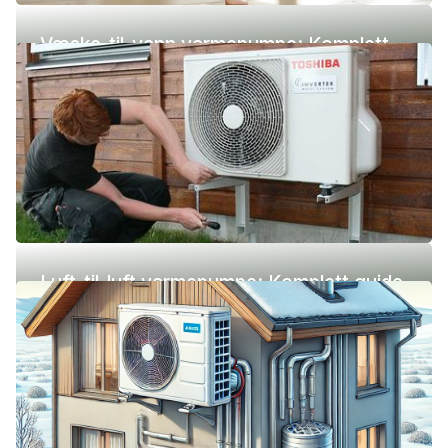
Væske-til-vann varmepumpe: Komplett
guide (pris, fordeler og ulemper)
Luft-til-luft varmepumpe: Komplett guide
(pris, fordeler og ulemper)