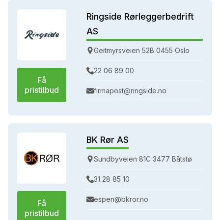
Ringside Rørleggerbedrift
AS
Geitmyrsveien 52B 0455 Oslo
22 06 89 00
Få
pristilbud
firmapost@ringside.no
BK Rør AS
Sundbyveien 81C 3477 Båtstø
31 28 85 10
espen@bkror.no
Få
pristilbud