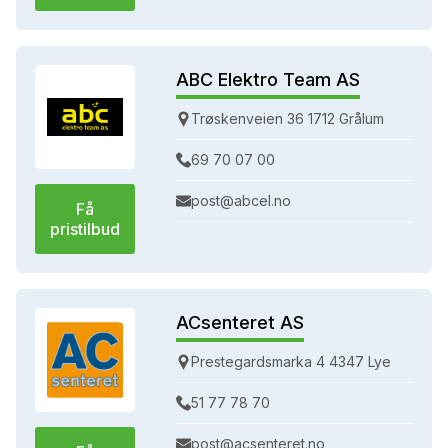
ABC Elektro Team AS
Trøskenveien 36 1712 Grålum
69 70 07 00
post@abcel.no
Få
pristilbud
ACsenteret AS
Prestegardsmarka 4 4347 Lye
51 77 78 70
post@acsenteret.no