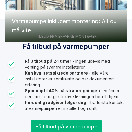
Varmepumpe inkludert montering: Alt du
må vite
TILBUD FRA ERFARNE MONTØRER
Få tilbud på varmepumper
Få 3 tilbud på 24 timer
- ingen ukevis med
venting på svar fra installatører
Kun kvalitetssikrede partnere
- alle våre
installatører er sertifiserte og har dokumentert
erfaring
Spar opptil 40% på strømregningen
- vi finner
den mest energieffektive løsningen for ditt hjem
Personlig rådgiver følger deg
- fra første kontakt
til varmepumpen er installert og i drift
Få tilbud på varmepumpe