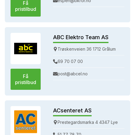
espen@bkror.no
Få
pristilbud
ABC Elektro Team AS
Trøskenveien 36 1712 Grålum
69 70 07 00
post@abcel.no
Få
pristilbud
ACsenteret AS
Prestegardsmarka 4 4347 Lye
51 77 78 70