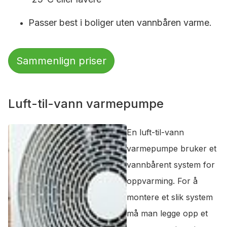
Passer best i boliger uten vannbåren varme.
Sammenlign priser
Luft-til-vann varmepumpe
En luft-til-vann
varmepumpe bruker et
vannbårent system for
oppvarming. For å
montere et slik system
må man legge opp et