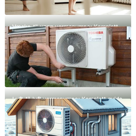
Væske-til-vann varmepumpe: Komplett
guide (pris, fordeler og ulemper)
Luft-til-luft varmepumpe: Komplett guide
(pris, fordeler og ulemper)