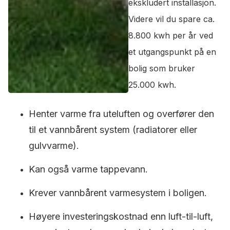
ekskludert installasjon.
Videre vil du spare ca.
8.800 kwh per år ved
et utgangspunkt på en
bolig som bruker
25.000 kwh.
Henter varme fra uteluften og overfører den
til et vannbårent system (radiatorer eller
gulvvarme).
Kan også varme tappevann.
Krever vannbårent varmesystem i boligen.
Høyere investeringskostnad enn luft-til-luft,