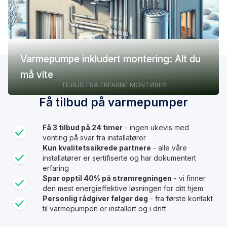
Varmepumpe inkludert montering: Alt du
må vite
TILBUD FRA ERFARNE MONTØRER
Få tilbud på varmepumper
Få 3 tilbud på 24 timer
- ingen ukevis med
venting på svar fra installatører
Kun kvalitetssikrede partnere
- alle våre
installatører er sertifiserte og har dokumentert
erfaring
Spar opptil 40% på strømregningen
- vi finner
den mest energieffektive løsningen for ditt hjem
Personlig rådgiver følger deg
- fra første kontakt
til varmepumpen er installert og i drift