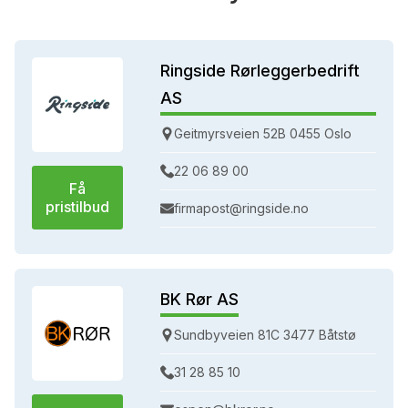
Ringside Rørleggerbedrift
AS
Geitmyrsveien 52B 0455 Oslo
22 06 89 00
Få
pristilbud
firmapost@ringside.no
BK Rør AS
Sundbyveien 81C 3477 Båtstø
31 28 85 10