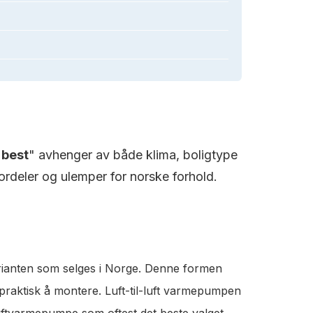
"
best
" avhenger av både klima, boligtype
rdeler og ulemper for norske forhold.
rianten som selges i Norge. Denne formen
 praktisk å montere. Luft-til-luft varmepumpen
luftvarmepumpe som oftest det beste valget.