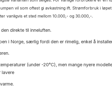
pen vil som oftest gi avkastning ift. Strømforbruk i løpet a
r vanligvis et sted mellom 10.000,- og 30.000,-.
den direkte til inneluften.
en i Norge, særlig fordi den er rimelig, enkel å installe
eren.
 temperaturer (under -20°C), men mange nyere modeller e
 lavere
 varme.