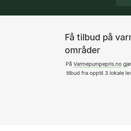
Få tilbud på v
områder
På
Varmepumpepris.no
gjør
tilbud fra opptil 3 lokale