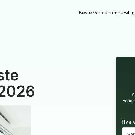
Beste varmepumpe
Bill
ste
 2026
S
varmep
Hva v