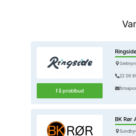
Va
Ringsid
Geitmyr
22 06 8
firmapo
Få pristilbud
BK Rør 
Sundbyv