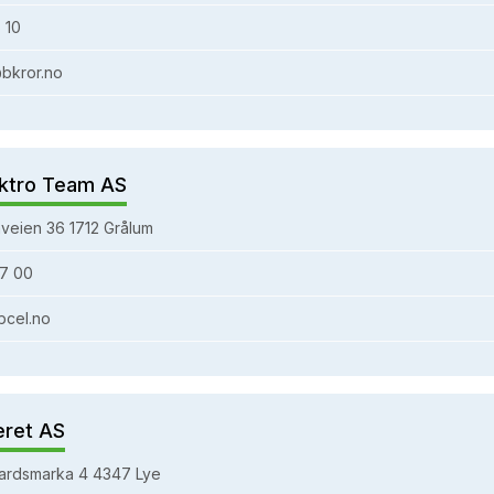
 10
bkror.no
ktro Team AS
veien 36 1712 Grålum
7 00
bcel.no
eret AS
ardsmarka 4 4347 Lye