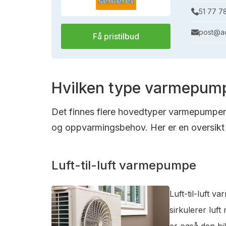
51 77 7
post@ac
Få pristilbud
Hvilken type varmepump
Det finnes flere hovedtyper varmepumper s
og oppvarmingsbehov. Her er en oversikt 
Luft-til-luft varmepumpe
Luft-til-luft 
sirkulerer luf
er også den bi