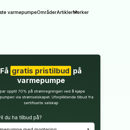
igste varmepumpe
Områder
Artikler
Merker
Få
gratis pristilbud
på
varmepumpe
par opptil 70% på strømregningen ved å kjøpe
umpen via strømselskapet. Uforpliktende tilbud fra
sertifiserte selskap
il du ha tilbud på?