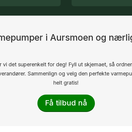
armepumper i Aursmoen og nærl
 vi det superenkelt for deg! Fyll ut skjemaet, så ordner
 leverandører. Sammenlign og velg den perfekte varmep
helt gratis!
Få tilbud nå