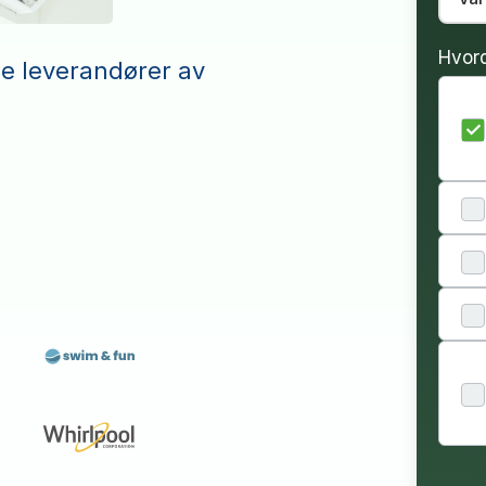
Hvor
le leverandører av