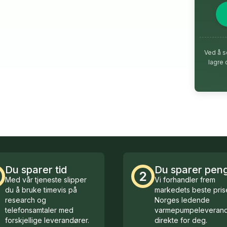
Ved å s
lagre 
Du sparer tid
Du sparer pen
2
Med vår tjeneste slipper
Vi forhandler frem
du å bruke timevis på
markedets beste prise
research og
Norges ledende
telefonsamtaler med
varmepumpeleverand
forskjellige leverandører.
direkte for deg.