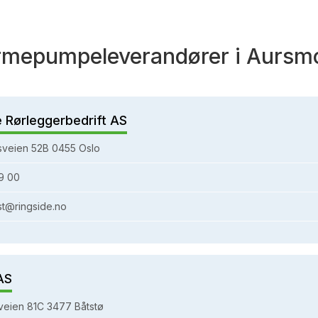
rmepumpeleverandører i Aursm
e Rørleggerbedrift AS
sveien 52B 0455 Oslo
9 00
st@ringside.no
AS
eien 81C 3477 Båtstø