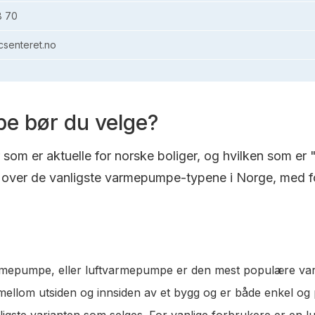
8 70
senteret.no
e bør du velge?
om er aktuelle for norske boliger, og hvilken som er 
over de vanligste varmepumpe-typene i Norge, med fo
varmepumpe, eller luftvarmepumpe er den mest populære va
t mellom utsiden og innsiden av et bygg og er både enkel og
lligste varianten som selges. For vanlige forbrukere er en 