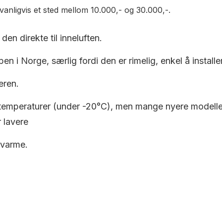
vanligvis et sted mellom 10.000,- og 30.000,-.
den direkte til inneluften.
en i Norge, særlig fordi den er rimelig, enkel å installe
eren.
 temperaturer (under -20°C), men mange nyere modeller e
 lavere
 varme.