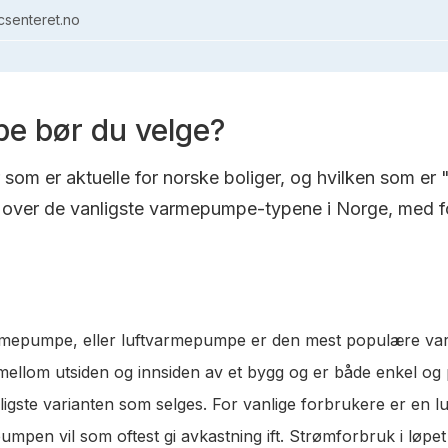
senteret.no
e bør du velge?
om er aktuelle for norske boliger, og hvilken som er 
over de vanligste varmepumpe-typene i Norge, med fo
varmepumpe, eller luftvarmepumpe er den mest populære va
t mellom utsiden og innsiden av et bygg og er både enkel og
lligste varianten som selges. For vanlige forbrukere er en 
pen vil som oftest gi avkastning ift. Strømforbruk i løpet a