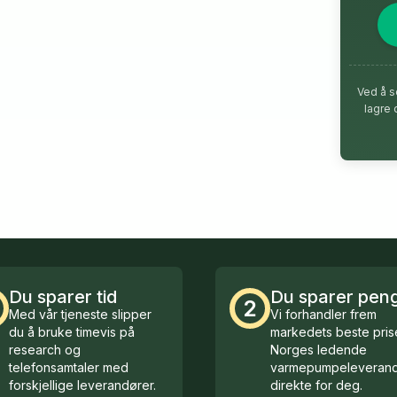
Ved å s
lagre 
Du sparer tid
Du sparer pen
2
Med vår tjeneste slipper
Vi forhandler frem
du å bruke timevis på
markedets beste prise
research og
Norges ledende
telefonsamtaler med
varmepumpeleverand
forskjellige leverandører.
direkte for deg.