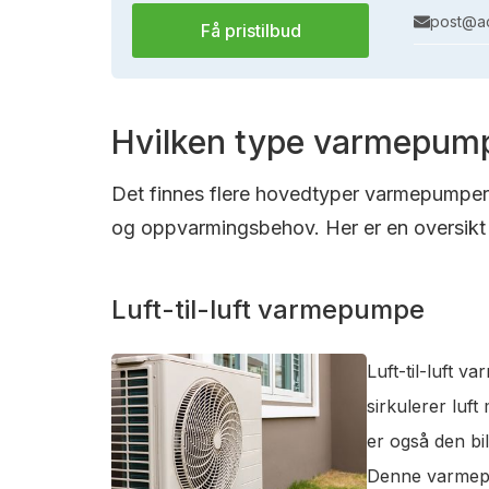
post@ac
Få pristilbud
Hvilken type varmepump
Det finnes flere hovedtyper varmepumper s
og oppvarmingsbehov. Her er en oversikt 
Luft-til-luft varmepumpe
Luft-til-luft 
sirkulerer luf
er også den bi
Denne varmepum