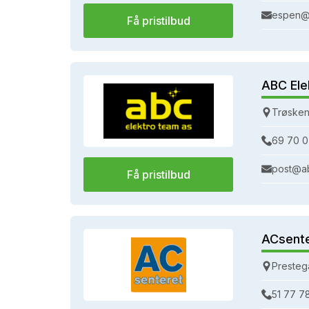
espen@
Få pristilbud
ABC Ele
Trøsken
69 70 0
post@a
Få pristilbud
ACsent
Presteg
51 77 7