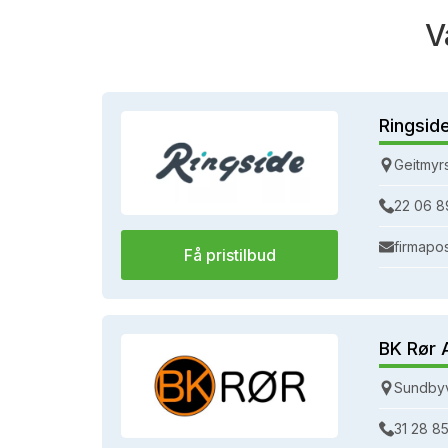
V
Ringsid
Geitmyr
22 06 8
firmapo
Få pristilbud
BK Rør 
Sundbyv
31 28 85