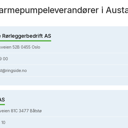
armepumpeleverandører i Aust
e Rørleggerbedrift AS
sveien 52B 0455 Oslo
9 00
st@ringside.no
AS
eien 81C 3477 Båtstø
 10