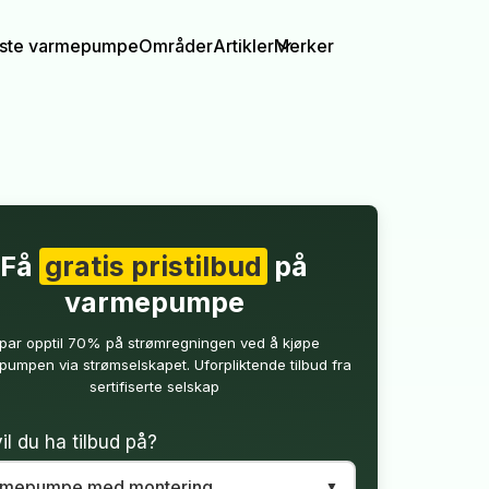
igste varmepumpe
Områder
Artikler
Merker
Få
gratis pristilbud
på
varmepumpe
par opptil 70% på strømregningen ved å kjøpe
umpen via strømselskapet. Uforpliktende tilbud fra
sertifiserte selskap
il du ha tilbud på?