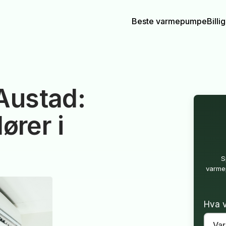
Beste varmepumpe
Bill
ustad:
ører i
S
varmep
Hva v