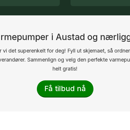
varmepumper i Austad og nærli
 vi det superenkelt for deg! Fyll ut skjemaet, så ordner
 leverandører. Sammenlign og velg den perfekte varmep
helt gratis!
Få tilbud nå