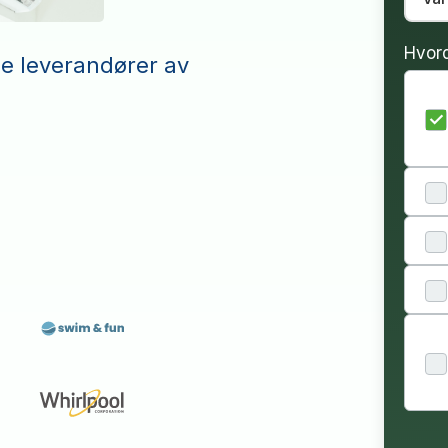
Hvor
le leverandører av