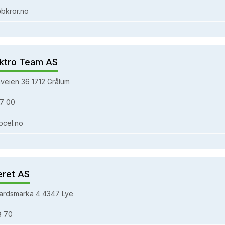
bkror.no
ktro Team AS
veien 36 1712 Grålum
7 00
bcel.no
eret AS
ardsmarka 4 4347 Lye
8 70