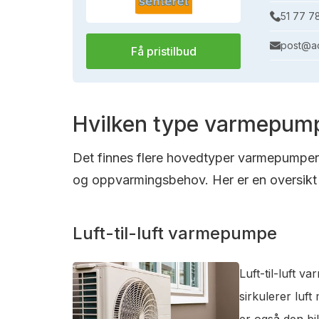
51 77 7
post@ac
Få pristilbud
Hvilken type varmepump
Det finnes flere hovedtyper varmepumper s
og oppvarmingsbehov. Her er en oversikt 
Luft-til-luft varmepumpe
Luft-til-luft 
sirkulerer luf
er også den bi