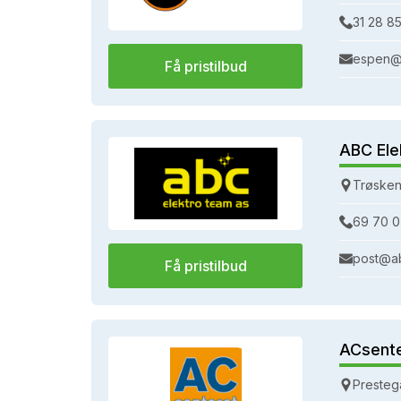
31 28 85
espen@
Få pristilbud
ABC Ele
Trøsken
69 70 0
post@a
Få pristilbud
ACsent
Presteg