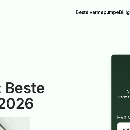
Beste varmepumpe
Bill
: Beste
S
varmep
 2026
Hva v