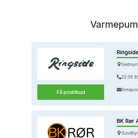
Varmepump
Ringsid
Geitmyr
22 06 8
firmapo
Få pristilbud
BK Rør 
Sundbyv