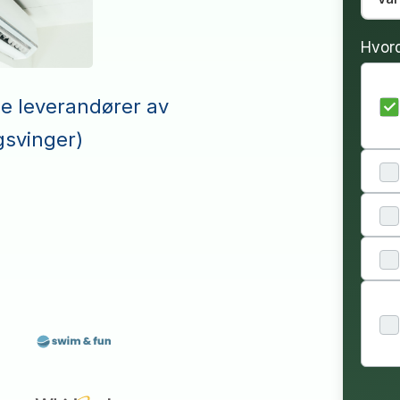
Hvor
le leverandører av
svinger)