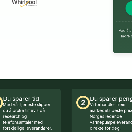
Ved å s
lagre 
Du sparer tid
Du sparer pen
2
Med vår tjeneste slipper
Vi forhandler frem
du å bruke timevis på
markedets beste prise
research og
Norges ledende
telefonsamtaler med
varmepumpeleverand
forskjellige leverandører.
direkte for deg.