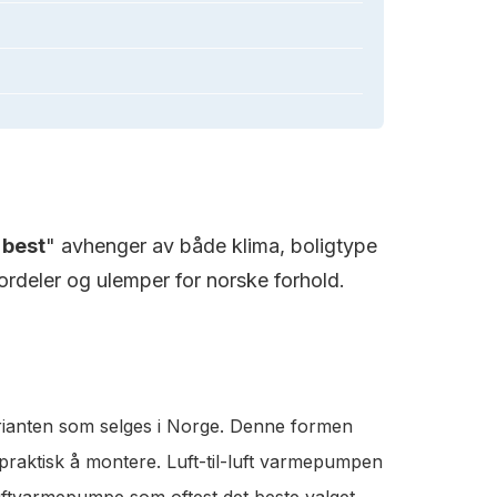
"
best
" avhenger av både klima, boligtype
rdeler og ulemper for norske forhold.
rianten som selges i Norge. Denne formen
 praktisk å montere. Luft-til-luft varmepumpen
luftvarmepumpe som oftest det beste valget.