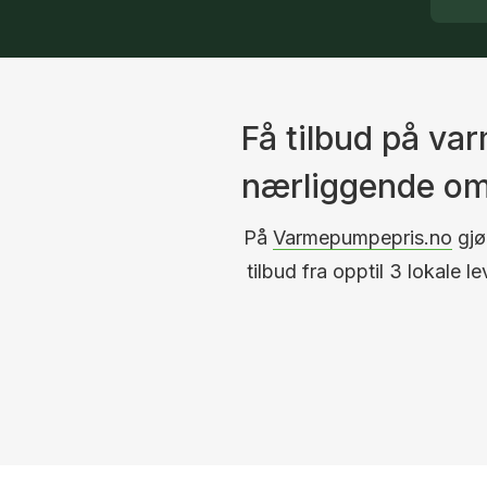
Få tilbud på v
nærliggende o
På
Varmepumpepris.no
gjør
tilbud fra opptil 3 lokale