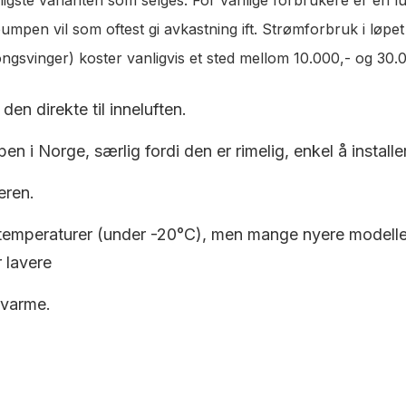
pen vil som oftest gi avkastning ift. Strømforbruk i løpet a
gsvinger) koster vanligvis et sted mellom 10.000,- og 30.0
den direkte til inneluften.
en i Norge, særlig fordi den er rimelig, enkel å installe
eren.
 temperaturer (under -20°C), men mange nyere modeller e
 lavere
 varme.