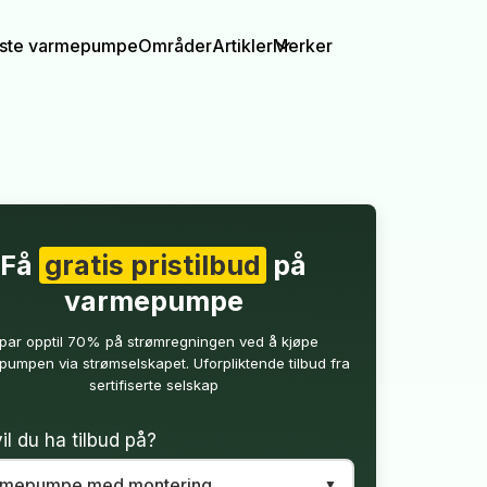
igste varmepumpe
Områder
Artikler
Merker
Få
gratis pristilbud
på
varmepumpe
par opptil 70% på strømregningen ved å kjøpe
umpen via strømselskapet. Uforpliktende tilbud fra
sertifiserte selskap
il du ha tilbud på?