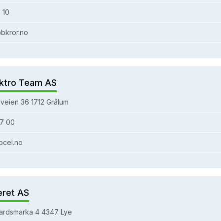
 10
bkror.no
ktro Team AS
veien 36 1712 Grålum
7 00
bcel.no
eret AS
ardsmarka 4 4347 Lye