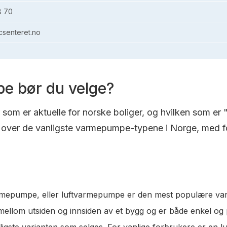
8 70
senteret.no
e bør du velge?
om er aktuelle for norske boliger, og hvilken som er 
over de vanligste varmepumpe-typene i Norge, med fo
varmepumpe, eller luftvarmepumpe er den mest populære va
t mellom utsiden og innsiden av et bygg og er både enkel og
lligste varianten som selges. For vanlige forbrukere er en 