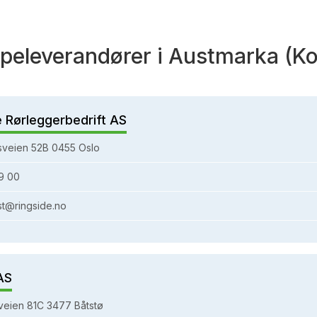
eleverandører i Austmarka (Ko
e Rørleggerbedrift AS
sveien 52B 0455 Oslo
9 00
st@ringside.no
AS
eien 81C 3477 Båtstø