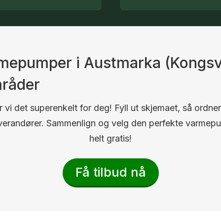
armepumper i Austmarka (Kongsv
mråder
 vi det superenkelt for deg! Fyll ut skjemaet, så ordner
 leverandører. Sammenlign og velg den perfekte varmep
helt gratis!
Få tilbud nå