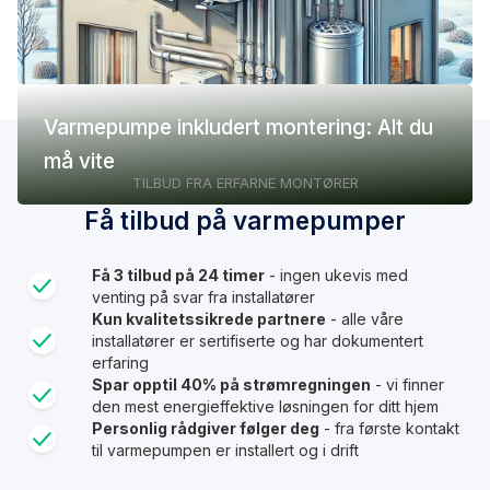
Varmepumpe inkludert montering: Alt du
må vite
TILBUD FRA ERFARNE MONTØRER
Få tilbud på varmepumper
Få 3 tilbud på 24 timer
- ingen ukevis med
venting på svar fra installatører
Kun kvalitetssikrede partnere
- alle våre
installatører er sertifiserte og har dokumentert
erfaring
Spar opptil 40% på strømregningen
- vi finner
den mest energieffektive løsningen for ditt hjem
Personlig rådgiver følger deg
- fra første kontakt
til varmepumpen er installert og i drift