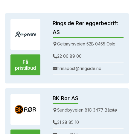
Ringside Rørleggerbedrift
AS
Geitmyrsveien 52B 0455 Oslo
22 06 89 00
Få
pristilbud
firmapost@ringside.no
BK Rør AS
Sundbyveien 81C 3477 Båtstø
31 28 85 10