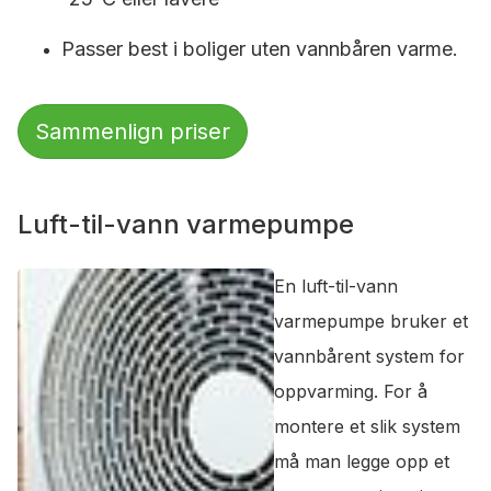
Passer best i boliger uten vannbåren varme.
Sammenlign priser
Luft-til-vann varmepumpe
En luft-til-vann
varmepumpe bruker et
vannbårent system for
oppvarming. For å
montere et slik system
må man legge opp et