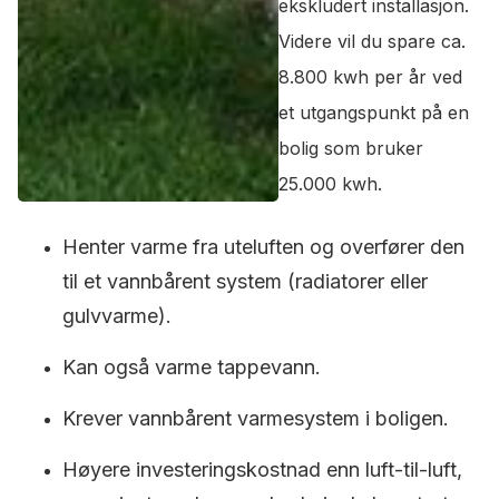
ekskludert installasjon.
Videre vil du spare ca.
8.800 kwh per år ved
et utgangspunkt på en
bolig som bruker
25.000 kwh.
Henter varme fra uteluften og overfører den
til et vannbårent system (radiatorer eller
gulvvarme).
Kan også varme tappevann.
Krever vannbårent varmesystem i boligen.
Høyere investeringskostnad enn luft-til-luft,