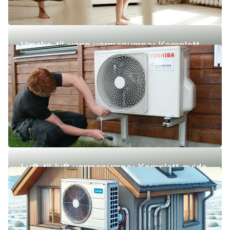
Væske-til-vann varmepumpe: Komplett
guide (pris, fordeler og ulemper)
Luft-til-luft varmepumpe: Komplett guide
(pris, fordeler og ulemper)