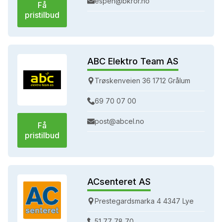
espen@bkror.no
Få
pristilbud
ABC Elektro Team AS
Trøskenveien 36 1712 Grålum
69 70 07 00
post@abcel.no
Få
pristilbud
ACsenteret AS
Prestegardsmarka 4 4347 Lye
51 77 78 70