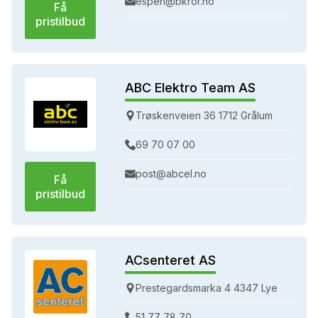
espen@bkror.no
Få
pristilbud
ABC Elektro Team AS
Trøskenveien 36 1712 Grålum
69 70 07 00
post@abcel.no
Få
pristilbud
ACsenteret AS
Prestegardsmarka 4 4347 Lye
51 77 78 70