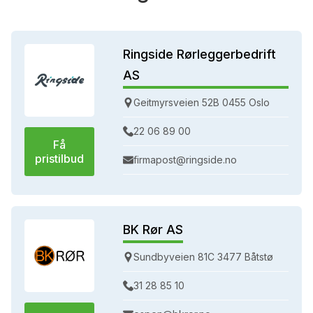
Ringside Rørleggerbedrift
AS
Geitmyrsveien 52B 0455 Oslo
22 06 89 00
Få
pristilbud
firmapost@ringside.no
BK Rør AS
Sundbyveien 81C 3477 Båtstø
31 28 85 10