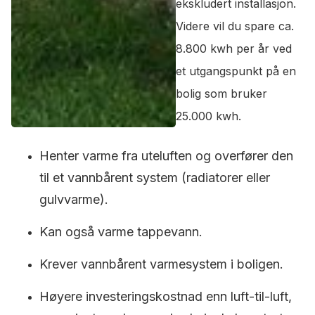
ekskludert installasjon.
Videre vil du spare ca.
8.800 kwh per år ved
et utgangspunkt på en
bolig som bruker
25.000 kwh.
Henter varme fra uteluften og overfører den
til et vannbårent system (radiatorer eller
gulvvarme).
Kan også varme tappevann.
Krever vannbårent varmesystem i boligen.
Høyere investeringskostnad enn luft-til-luft,