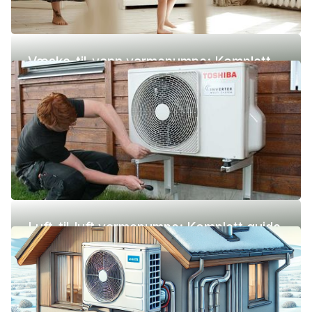
Væske-til-vann varmepumpe: Komplett
guide (pris, fordeler og ulemper)
Luft-til-luft varmepumpe: Komplett guide
(pris, fordeler og ulemper)