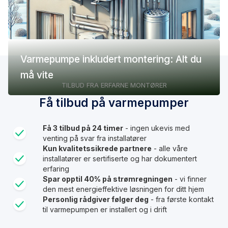
Varmepumpe inkludert montering: Alt du
må vite
TILBUD FRA ERFARNE MONTØRER
Få tilbud på varmepumper
Få 3 tilbud på 24 timer
- ingen ukevis med
venting på svar fra installatører
Kun kvalitetssikrede partnere
- alle våre
installatører er sertifiserte og har dokumentert
erfaring
Spar opptil 40% på strømregningen
- vi finner
den mest energieffektive løsningen for ditt hjem
Personlig rådgiver følger deg
- fra første kontakt
til varmepumpen er installert og i drift