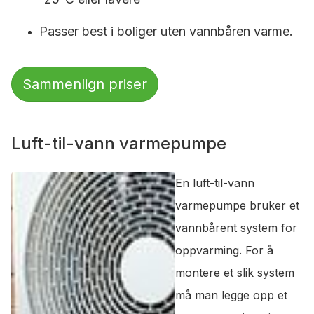
Passer best i boliger uten vannbåren varme.
Sammenlign priser
Luft-til-vann varmepumpe
En luft-til-vann
varmepumpe bruker et
vannbårent system for
oppvarming. For å
montere et slik system
må man legge opp et