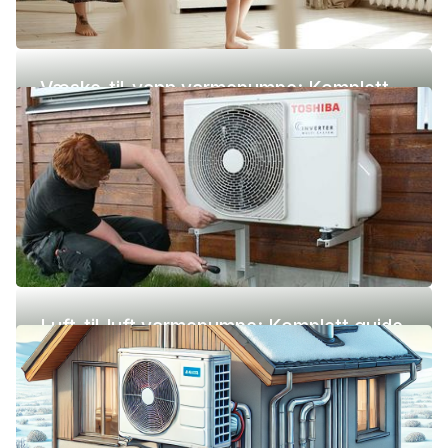
Væske-til-vann varmepumpe: Komplett
guide (pris, fordeler og ulemper)
Luft-til-luft varmepumpe: Komplett guide
(pris, fordeler og ulemper)