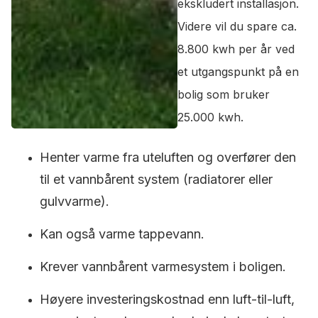
ekskludert installasjon.
Videre vil du spare ca.
8.800 kwh per år ved
et utgangspunkt på en
bolig som bruker
25.000 kwh.
Henter varme fra uteluften og overfører den
til et vannbårent system (radiatorer eller
gulvvarme).
Kan også varme tappevann.
Krever vannbårent varmesystem i boligen.
Høyere investeringskostnad enn luft-til-luft,