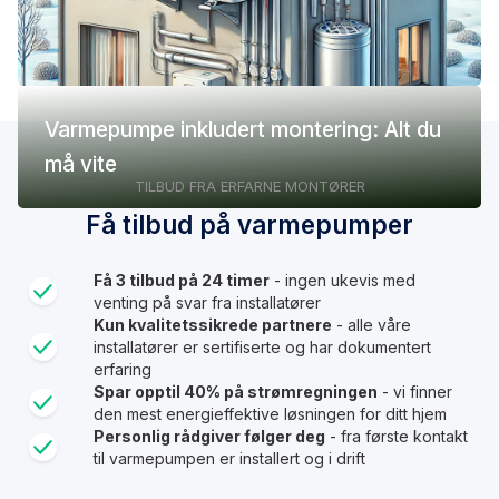
Varmepumpe inkludert montering: Alt du
må vite
TILBUD FRA ERFARNE MONTØRER
Få tilbud på varmepumper
Få 3 tilbud på 24 timer
- ingen ukevis med
venting på svar fra installatører
Kun kvalitetssikrede partnere
- alle våre
installatører er sertifiserte og har dokumentert
erfaring
Spar opptil 40% på strømregningen
- vi finner
den mest energieffektive løsningen for ditt hjem
Personlig rådgiver følger deg
- fra første kontakt
til varmepumpen er installert og i drift