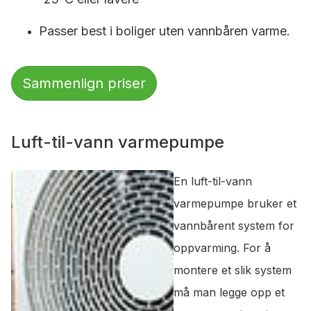
Passer best i boliger uten vannbåren varme.
Sammenlign priser
Luft-til-vann varmepumpe
En luft-til-vann
varmepumpe bruker et
vannbårent system for
oppvarming. For å
montere et slik system
må man legge opp et