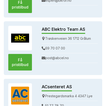
espen@bkror.no
Få
pristilbud
ABC Elektro Team AS
Trøskenveien 36 1712 Grålum
69 70 07 00
post@abcel.no
Få
pristilbud
ACsenteret AS
Prestegardsmarka 4 4347 Lye
51 77 78 70