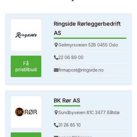
Ringside Rørleggerbedrift
AS
Geitmyrsveien 52B 0455 Oslo
22 06 89 00
Få
pristilbud
firmapost@ringside.no
BK Rør AS
Sundbyveien 81C 3477 Båtstø
31 28 85 10