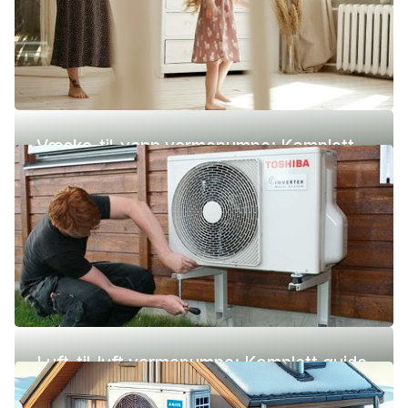
Væske-til-vann varmepumpe: Komplett
guide (pris, fordeler og ulemper)
Luft-til-luft varmepumpe: Komplett guide
(pris, fordeler og ulemper)