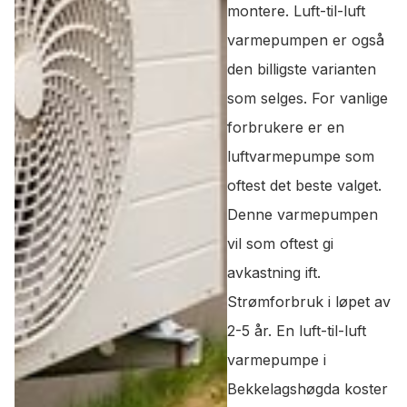
montere. Luft-til-luft
varmepumpen er også
den billigste varianten
som selges. For vanlige
forbrukere er en
luftvarmepumpe som
oftest det beste valget.
Denne varmepumpen
vil som oftest gi
avkastning ift.
Strømforbruk i løpet av
2-5 år. En luft-til-luft
varmepumpe i
Bekkelagshøgda koster