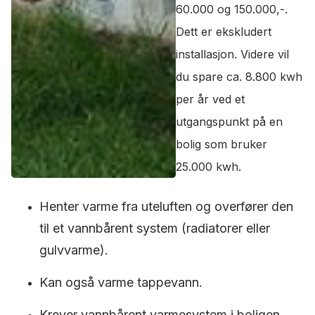
60.000 og 150.000,-.
Dett er ekskludert
installasjon. Videre vil
du spare ca. 8.800 kwh
per år ved et
utgangspunkt på en
bolig som bruker
25.000 kwh.
Henter varme fra uteluften og overfører den
til et vannbårent system (radiatorer eller
gulvvarme).
Kan også varme tappevann.
Krever vannbårent varmesystem i boligen.