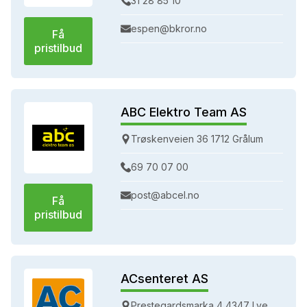
31 28 85 10
espen@bkror.no
Få
pristilbud
ABC Elektro Team AS
Trøskenveien 36 1712 Grålum
69 70 07 00
post@abcel.no
Få
pristilbud
ACsenteret AS
Prestegardsmarka 4 4347 Lye