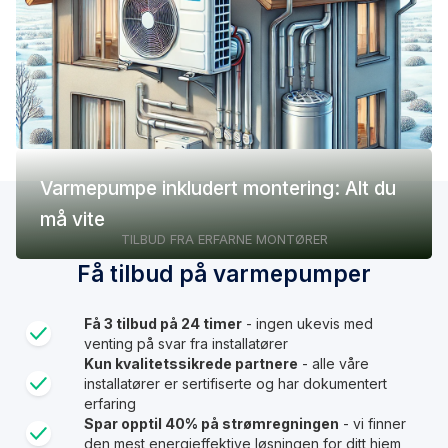
Varmepumpe inkludert montering: Alt du
må vite
TILBUD FRA ERFARNE MONTØRER
Få tilbud på varmepumper
Få 3 tilbud på 24 timer
- ingen ukevis med
venting på svar fra installatører
Kun kvalitetssikrede partnere
- alle våre
installatører er sertifiserte og har dokumentert
erfaring
Spar opptil 40% på strømregningen
- vi finner
den mest energieffektive løsningen for ditt hjem