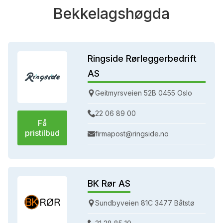
Bekkelagshøgda
Ringside Rørleggerbedrift
AS
Geitmyrsveien 52B 0455 Oslo
22 06 89 00
Få
pristilbud
firmapost@ringside.no
BK Rør AS
Sundbyveien 81C 3477 Båtstø