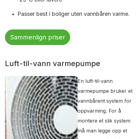
Passer best i boliger uten vannbåren varme.
Sammenlign priser
Luft-til-vann varmepumpe
En luft-til-vann
varmepumpe bruker et
vannbårent system for
oppvarming. For å
montere et slik system
må man legge opp et