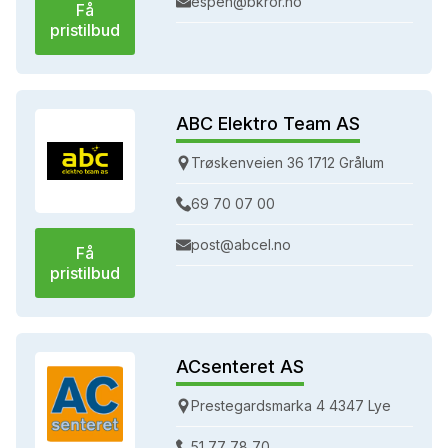
espen@bkror.no
Få
pristilbud
ABC Elektro Team AS
Trøskenveien 36 1712 Grålum
69 70 07 00
post@abcel.no
Få
pristilbud
ACsenteret AS
Prestegardsmarka 4 4347 Lye
51 77 78 70