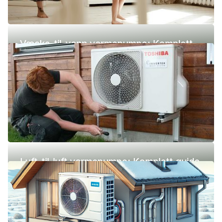
Væske-til-vann varmepumpe: Komplett
guide (pris, fordeler og ulemper)
Luft-til-luft varmepumpe: Komplett guide
(pris, fordeler og ulemper)