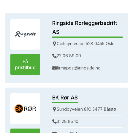
Ringside Rørleggerbedrift
AS
Geitmyrsveien 52B 0455 Oslo
22 06 89 00
Få
pristilbud
firmapost@ringside.no
BK Rør AS
Sundbyveien 81C 3477 Båtstø
31 28 85 10