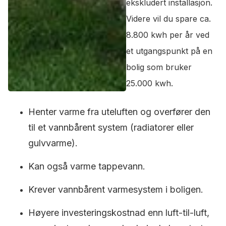
ekskludert installasjon.
Videre vil du spare ca.
8.800 kwh per år ved
et utgangspunkt på en
bolig som bruker
25.000 kwh.
Henter varme fra uteluften og overfører den
til et vannbårent system (radiatorer eller
gulvvarme).
Kan også varme tappevann.
Krever vannbårent varmesystem i boligen.
Høyere investeringskostnad enn luft-til-luft,