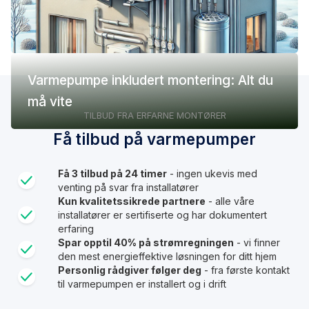
Varmepumpe inkludert montering: Alt du
må vite
TILBUD FRA ERFARNE MONTØRER
Få tilbud på varmepumper
Få 3 tilbud på 24 timer
- ingen ukevis med
venting på svar fra installatører
Kun kvalitetssikrede partnere
- alle våre
installatører er sertifiserte og har dokumentert
erfaring
Spar opptil 40% på strømregningen
- vi finner
den mest energieffektive løsningen for ditt hjem
Personlig rådgiver følger deg
- fra første kontakt
til varmepumpen er installert og i drift