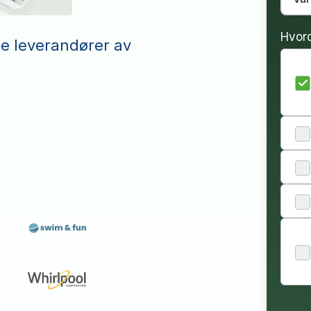
Hvor
le leverandører av