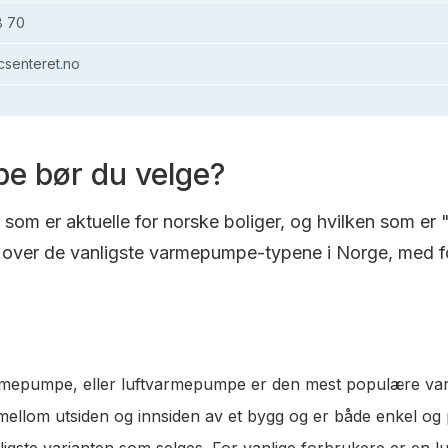
8 70
senteret.no
e bør du velge?
om er aktuelle for norske boliger, og hvilken som er 
over de vanligste varmepumpe-typene i Norge, med fo
varmepumpe, eller luftvarmepumpe er den mest populære va
t mellom utsiden og innsiden av et bygg og er både enkel og
lligste varianten som selges. For vanlige forbrukere er en 