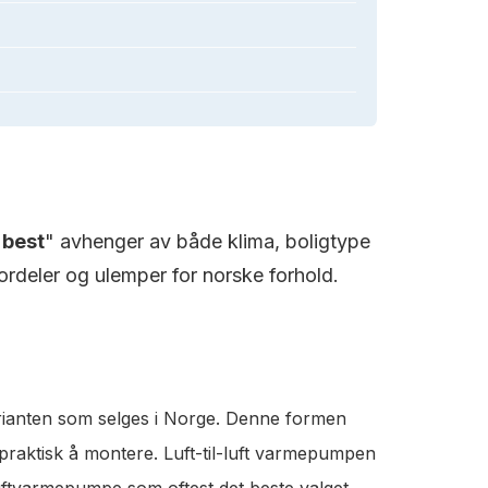
"
best
" avhenger av både klima, boligtype
rdeler og ulemper for norske forhold.
rianten som selges i Norge. Denne formen
 praktisk å montere. Luft-til-luft varmepumpen
luftvarmepumpe som oftest det beste valget.