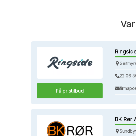
Var
Ringsid
Geitmyr
22 06 8
firmapo
Få pristilbud
BK Rør 
Sundbyv