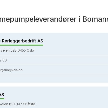
mepumpeleverandører i Boman
e Rørleggerbedrift AS
sveien 52B 0455 Oslo
9 00
st@ringside.no
AS
eien 81C 3477 Båtstø