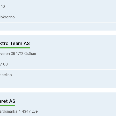
 10
bkror.no
ktro Team AS
veien 36 1712 Grålum
7 00
bcel.no
eret AS
ardsmarka 4 4347 Lye