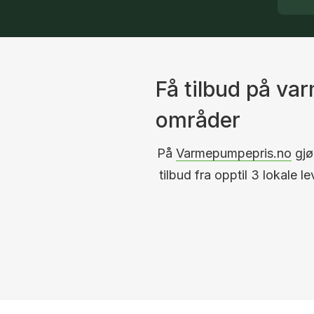
Få tilbud på v
områder
På
Varmepumpepris.no
gjør
tilbud fra opptil 3 lokale