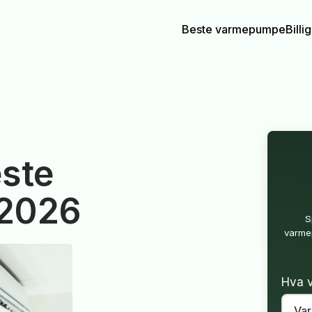
Beste varmepumpe
Bill
ste
 2026
S
varmep
Hva v