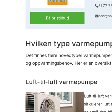
51 77 7
post@ac
Få pristilbud
Hvilken type varmepump
Det finnes flere hovedtyper varmepumper s
og oppvarmingsbehov. Her er en oversikt 
Luft-til-luft varmepumpe
Luft-til-luft 
sirkulerer luf
er også den bi