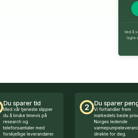
Ved å s
lagre 
Du sparer tid
Du sparer pen
2
Med vår tjeneste slipper
Vi forhandler frem
du å bruke timevis på
markedets beste prise
research og
Norges ledende
telefonsamtaler med
varmepumpeleverand
forskjellige leverandører.
direkte for deg.