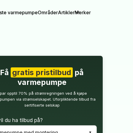
igste varmepumpe
Områder
Artikler
Merker
Få
gratis pristilbud
på
varmepumpe
par opptil 70% på strømregningen ved å kjøpe
umpen via strømselskapet. Uforpliktende tilbud fra
sertifiserte selskap
il du ha tilbud på?