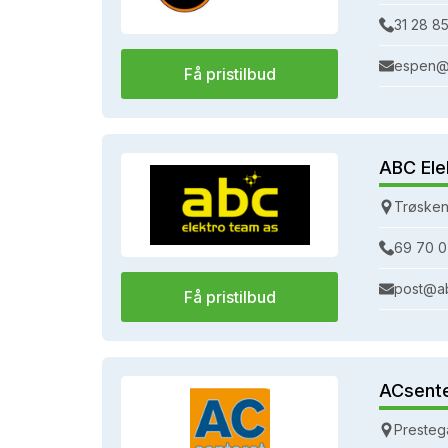
31 28 85
espen@
Få pristilbud
ABC Ele
Trøsken
69 70 0
post@a
Få pristilbud
ACsent
Presteg