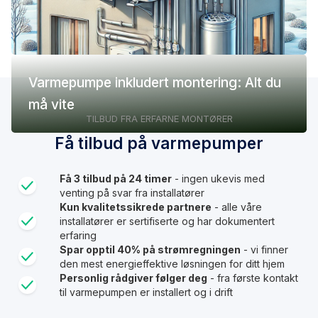
Varmepumpe inkludert montering: Alt du
må vite
TILBUD FRA ERFARNE MONTØRER
Få tilbud på varmepumper
Få 3 tilbud på 24 timer
- ingen ukevis med
venting på svar fra installatører
Kun kvalitetssikrede partnere
- alle våre
installatører er sertifiserte og har dokumentert
erfaring
Spar opptil 40% på strømregningen
- vi finner
den mest energieffektive løsningen for ditt hjem
Personlig rådgiver følger deg
- fra første kontakt
til varmepumpen er installert og i drift