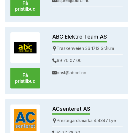
espen@bkror.no
Få
pristilbud
ABC Elektro Team AS
Trøskenveien 36 1712 Grålum
69 70 07 00
post@abcel.no
Få
pristilbud
ACsenteret AS
Prestegardsmarka 4 4347 Lye
51 77 78 70