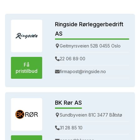
Ringside Rørleggerbedrift
AS
Geitmyrsveien 52B 0455 Oslo
22 06 89 00
Få
pristilbud
firmapost@ringside.no
BK Rør AS
Sundbyveien 81C 3477 Båtstø
31 28 85 10