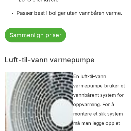
Passer best i boliger uten vannbåren varme.
Sammenlign priser
Luft-til-vann varmepumpe
En luft-til-vann
varmepumpe bruker et
vannbårent system for
oppvarming. For å
montere et slik system
må man legge opp et