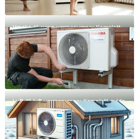
Væske-til-vann varmepumpe: Komplett
guide (pris, fordeler og ulemper)
Luft-til-luft varmepumpe: Komplett guide
(pris, fordeler og ulemper)