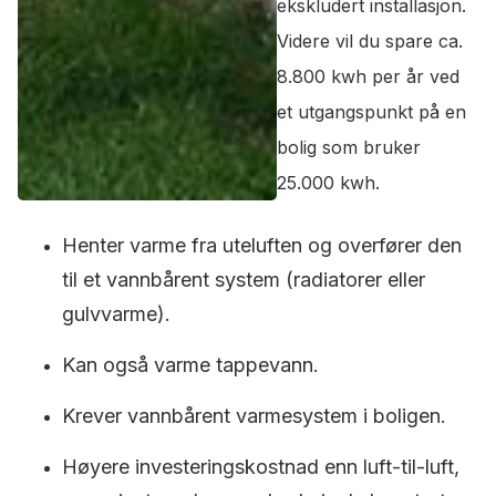
ekskludert installasjon.
Videre vil du spare ca.
8.800 kwh per år ved
et utgangspunkt på en
bolig som bruker
25.000 kwh.
Henter varme fra uteluften og overfører den
til et vannbårent system (radiatorer eller
gulvvarme).
Kan også varme tappevann.
Krever vannbårent varmesystem i boligen.
Høyere investeringskostnad enn luft-til-luft,