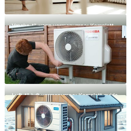
Væske-til-vann varmepumpe: Komplett
guide (pris, fordeler og ulemper)
Luft-til-luft varmepumpe: Komplett guide
(pris, fordeler og ulemper)