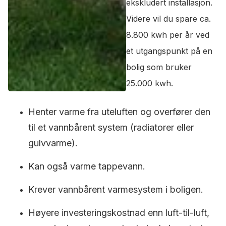
ekskludert installasjon.
Videre vil du spare ca.
8.800 kwh per år ved
et utgangspunkt på en
bolig som bruker
25.000 kwh.
Henter varme fra uteluften og overfører den
til et vannbårent system (radiatorer eller
gulvvarme).
Kan også varme tappevann.
Krever vannbårent varmesystem i boligen.
Høyere investeringskostnad enn luft-til-luft,