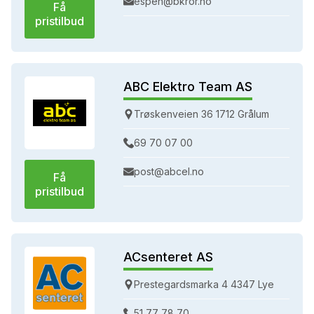
espen@bkror.no
Få
pristilbud
ABC Elektro Team AS
Trøskenveien 36 1712 Grålum
69 70 07 00
post@abcel.no
Få
pristilbud
ACsenteret AS
Prestegardsmarka 4 4347 Lye
51 77 78 70