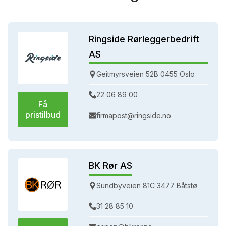
Ringside Rørleggerbedrift
AS
Geitmyrsveien 52B 0455 Oslo
22 06 89 00
Få
pristilbud
firmapost@ringside.no
BK Rør AS
Sundbyveien 81C 3477 Båtstø
31 28 85 10