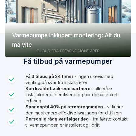
Varmepumpe inkludert montering: Alt du
må vite
TILBUD FRA ERFARNE MONTØRER
Få tilbud på varmepumper
Få 3 tilbud på 24 timer
- ingen ukevis med
venting på svar fra installatører
Kun kvalitetssikrede partnere
- alle våre
installatører er sertifiserte og har dokumentert
erfaring
Spar opptil 40% på strømregningen
- vi finner
den mest energieffektive løsningen for ditt hjem
Personlig rådgiver følger deg
- fra første kontakt
til varmepumpen er installert og i drift