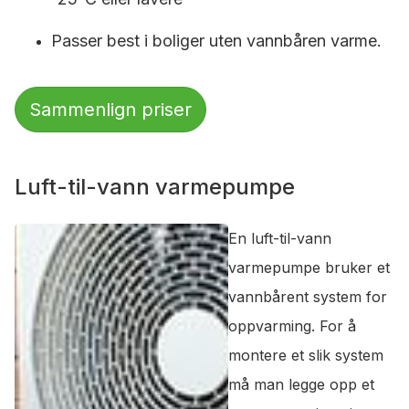
Passer best i boliger uten vannbåren varme.
Sammenlign priser
Luft-til-vann varmepumpe
En luft-til-vann
varmepumpe bruker et
vannbårent system for
oppvarming. For å
montere et slik system
må man legge opp et