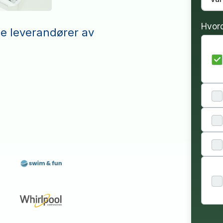
Hvor
le leverandører av