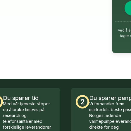
Ved å s
lagre 
Du sparer tid
Du sparer pen
2
Med vår tjeneste slipper
Vi forhandler frem
du å bruke timevis på
markedets beste prise
research og
Norges ledende
telefonsamtaler med
varmepumpeleverand
forskjellige leverandører.
direkte for deg.