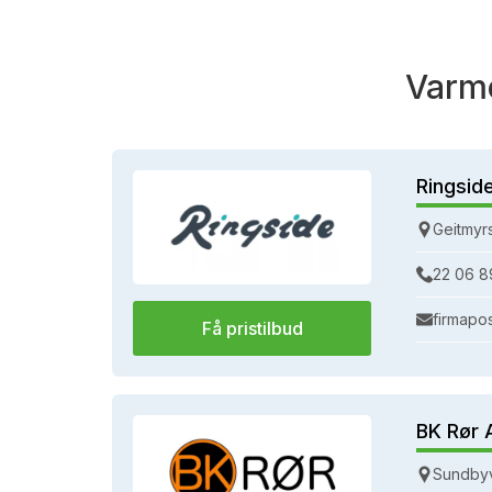
Varme
Ringsid
Geitmyr
22 06 8
firmapo
Få pristilbud
BK Rør 
Sundbyv