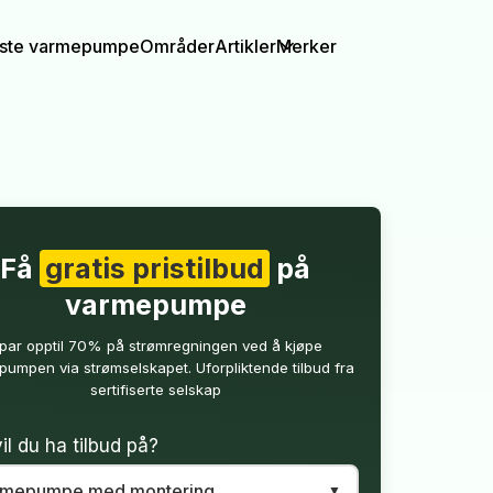
igste varmepumpe
Områder
Artikler
Merker
Få
gratis pristilbud
på
varmepumpe
par opptil 70% på strømregningen ved å kjøpe
umpen via strømselskapet. Uforpliktende tilbud fra
sertifiserte selskap
il du ha tilbud på?