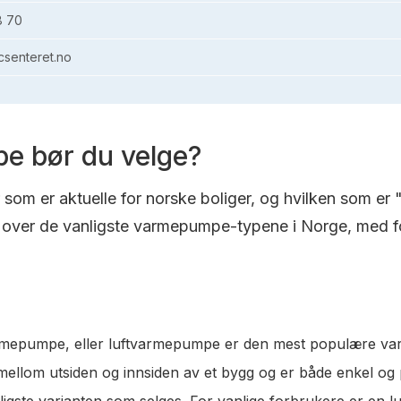
8 70
senteret.no
e bør du velge?
om er aktuelle for norske boliger, og hvilken som er 
over de vanligste varmepumpe-typene i Norge, med fo
varmepumpe, eller luftvarmepumpe er den mest populære va
t mellom utsiden og innsiden av et bygg og er både enkel og
lligste varianten som selges. For vanlige forbrukere er en 