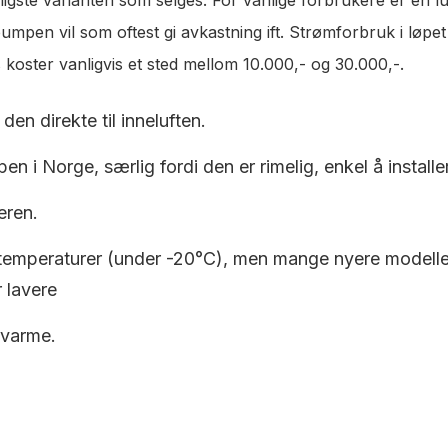
pen vil som oftest gi avkastning ift. Strømforbruk i løpet a
 koster vanligvis et sted mellom 10.000,- og 30.000,-.
den direkte til inneluften.
en i Norge, særlig fordi den er rimelig, enkel å installe
eren.
 temperaturer (under -20°C), men mange nyere modeller e
 lavere
 varme.