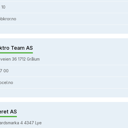
 10
bkror.no
ktro Team AS
veien 36 1712 Grålum
7 00
bcel.no
eret AS
ardsmarka 4 4347 Lye