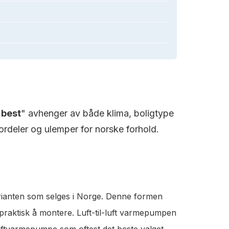
"
best
" avhenger av både klima, boligtype
rdeler og ulemper for norske forhold.
rianten som selges i Norge. Denne formen
 praktisk å montere. Luft-til-luft varmepumpen
luftvarmepumpe som oftest det beste valget.