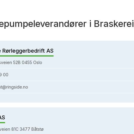
pumpeleverandører i Braskere
e Rørleggerbedrift AS
sveien 52B 0455 Oslo
9 00
st@ringside.no
AS
eien 81C 3477 Båtstø