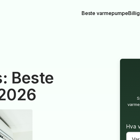
Beste varmepumpe
Bill
: Beste
 2026
S
varmep
Hva v