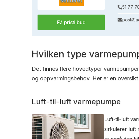
51 77 7
post@ac
Få pristilbud
Hvilken type varmepump
Det finnes flere hovedtyper varmepumper s
og oppvarmingsbehov. Her er en oversikt 
Luft-til-luft varmepumpe
Luft-til-luft 
sirkulerer luf
er også den bi