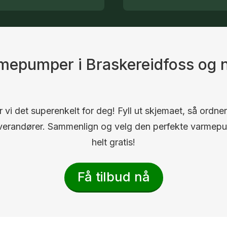
rmepumper i Braskereidfoss og
 vi det superenkelt for deg! Fyll ut skjemaet, så ordner
 leverandører. Sammenlign og velg den perfekte varmep
helt gratis!
Få tilbud nå