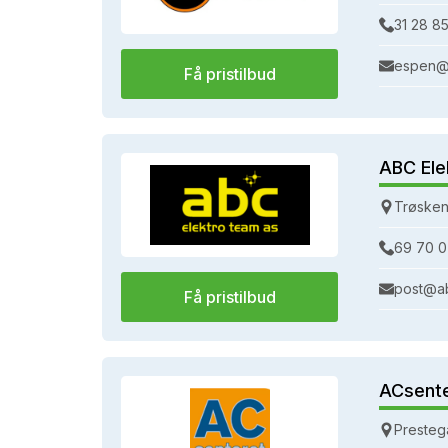
31 28 85
espen@
Få pristilbud
ABC Ele
Trøsken
69 70 0
post@a
Få pristilbud
ACsent
Presteg