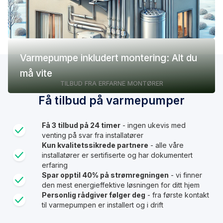
Varmepumpe inkludert montering: Alt du
må vite
TILBUD FRA ERFARNE MONTØRER
Få tilbud på varmepumper
Få 3 tilbud på 24 timer
- ingen ukevis med
venting på svar fra installatører
Kun kvalitetssikrede partnere
- alle våre
installatører er sertifiserte og har dokumentert
erfaring
Spar opptil 40% på strømregningen
- vi finner
den mest energieffektive løsningen for ditt hjem
Personlig rådgiver følger deg
- fra første kontakt
til varmepumpen er installert og i drift