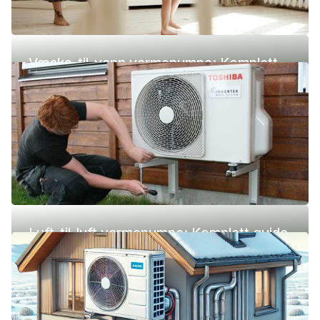
Væske-til-vann varmepumpe: Komplett
guide (pris, fordeler og ulemper)
Luft-til-luft varmepumpe: Komplett guide
(pris, fordeler og ulemper)