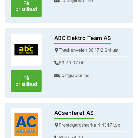
espen@bkror.no
Få
pristilbud
ABC Elektro Team AS
Trøskenveien 36 1712 Grålum
69 70 07 00
post@abcel.no
Få
pristilbud
ACsenteret AS
Prestegardsmarka 4 4347 Lye
51 77 78 70