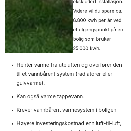
ekskludert installasjon.
Videre vil du spare ca.
8.800 kwh per år ved
et utgangspunkt på en
bolig som bruker
25.000 kwh.
Henter varme fra uteluften og overfører den
til et vannbårent system (radiatorer eller
gulvvarme).
Kan også varme tappevann.
Krever vannbårent varmesystem i boligen.
Høyere investeringskostnad enn luft-til-luft,