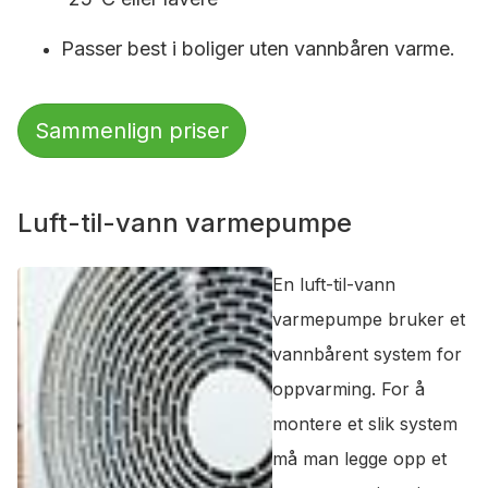
Passer best i boliger uten vannbåren varme.
Sammenlign priser
Luft-til-vann varmepumpe
En luft-til-vann
varmepumpe bruker et
vannbårent system for
oppvarming. For å
montere et slik system
må man legge opp et