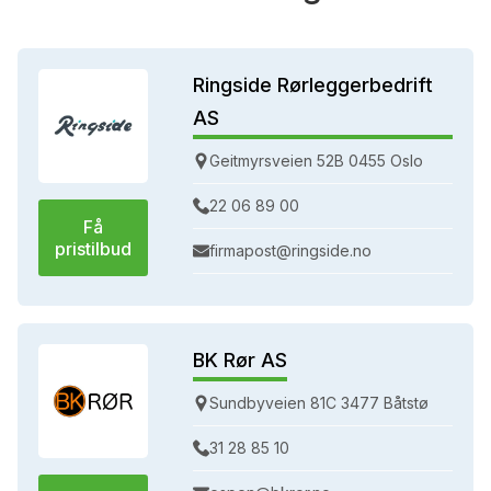
Ringside Rørleggerbedrift
AS
Geitmyrsveien 52B 0455 Oslo
22 06 89 00
Få
pristilbud
firmapost@ringside.no
BK Rør AS
Sundbyveien 81C 3477 Båtstø
31 28 85 10