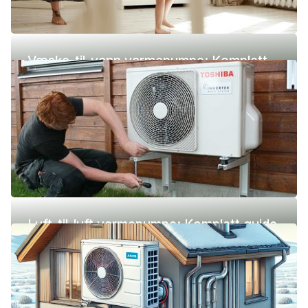
Væske-til-vann varmepumpe: Komplett
guide (pris, fordeler og ulemper)
Luft-til-luft varmepumpe: Komplett guide
(pris, fordeler og ulemper)