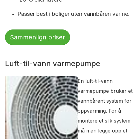
Passer best i boliger uten vannbåren varme.
Sammenlign priser
Luft-til-vann varmepumpe
En luft-til-vann
varmepumpe bruker et
vannbårent system for
oppvarming. For å
montere et slik system
må man legge opp et