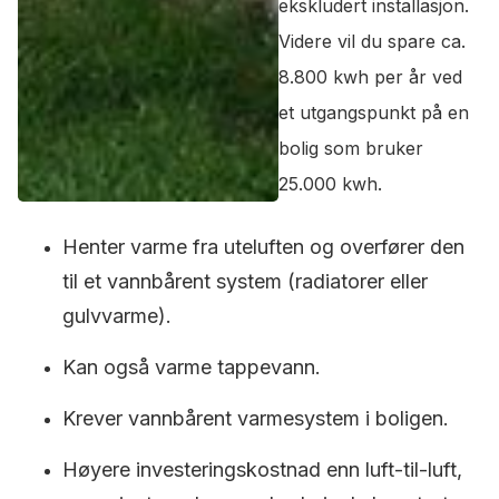
ekskludert installasjon.
Videre vil du spare ca.
8.800 kwh per år ved
et utgangspunkt på en
bolig som bruker
25.000 kwh.
Henter varme fra uteluften og overfører den
til et vannbårent system (radiatorer eller
gulvvarme).
Kan også varme tappevann.
Krever vannbårent varmesystem i boligen.
Høyere investeringskostnad enn luft-til-luft,