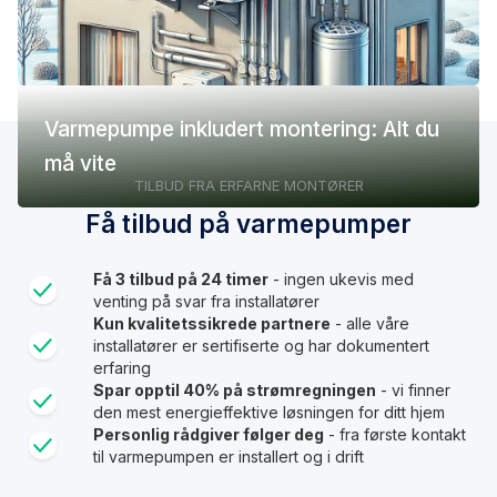
Varmepumpe inkludert montering: Alt du
må vite
TILBUD FRA ERFARNE MONTØRER
Få tilbud på varmepumper
Få 3 tilbud på 24 timer
- ingen ukevis med
venting på svar fra installatører
Kun kvalitetssikrede partnere
- alle våre
installatører er sertifiserte og har dokumentert
erfaring
Spar opptil 40% på strømregningen
- vi finner
den mest energieffektive løsningen for ditt hjem
Personlig rådgiver følger deg
- fra første kontakt
til varmepumpen er installert og i drift