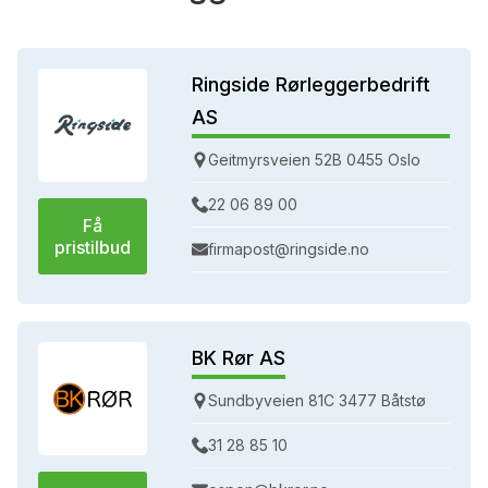
Ringside Rørleggerbedrift
AS
Geitmyrsveien 52B 0455 Oslo
22 06 89 00
Få
pristilbud
firmapost@ringside.no
BK Rør AS
Sundbyveien 81C 3477 Båtstø
31 28 85 10