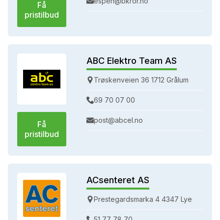
espen@bkror.no
Få
pristilbud
ABC Elektro Team AS
Trøskenveien 36 1712 Grålum
69 70 07 00
post@abcel.no
Få
pristilbud
ACsenteret AS
Prestegardsmarka 4 4347 Lye
51 77 78 70