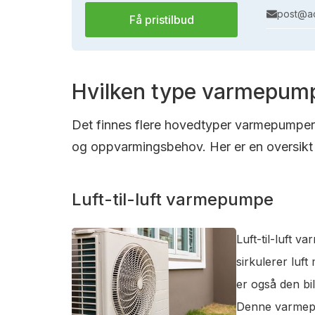
post@ac
Få pristilbud
Hvilken type varmepump
Det finnes flere hovedtyper varmepumper s
og oppvarmingsbehov. Her er en oversikt 
Luft-til-luft varmepumpe
Luft-til-luft 
sirkulerer luf
er også den bi
Denne varmepum