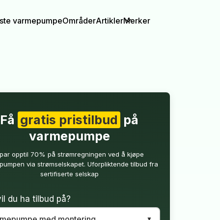
igste varmepumpe
Områder
Artikler
Merker
Få
gratis pristilbud
på
varmepumpe
par opptil 70% på strømregningen ved å kjøpe
umpen via strømselskapet. Uforpliktende tilbud fra
sertifiserte selskap
il du ha tilbud på?