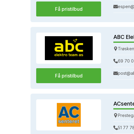
espen@
Få pristilbud
ABC Ele
Trøsken
69 70 0
post@a
Få pristilbud
ACsent
Presteg
51 77 7