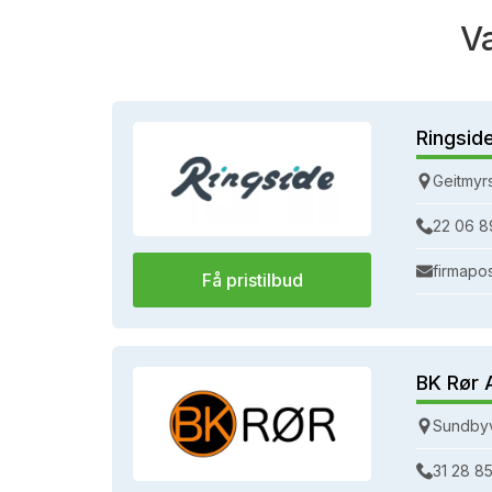
V
Ringsid
Geitmyr
22 06 8
firmapo
Få pristilbud
BK Rør 
Sundbyv
31 28 85