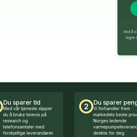
Ved å s
lagre 
Du sparer tid
Du sparer pen
2
Med vår tjeneste slipper
Vi forhandler frem
du å bruke timevis på
markedets beste prise
research og
Norges ledende
telefonsamtaler med
varmepumpeleverand
forskjellige leverandører.
direkte for deg.