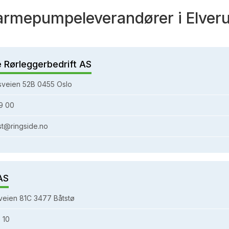
armepumpeleverandører i Elver
e Rørleggerbedrift AS
sveien 52B 0455 Oslo
9 00
st@ringside.no
AS
eien 81C 3477 Båtstø
 10