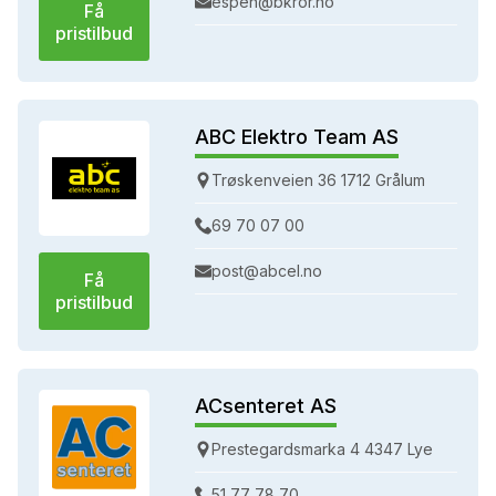
espen@bkror.no
Få
pristilbud
ABC Elektro Team AS
Trøskenveien 36 1712 Grålum
69 70 07 00
post@abcel.no
Få
pristilbud
ACsenteret AS
Prestegardsmarka 4 4347 Lye
51 77 78 70