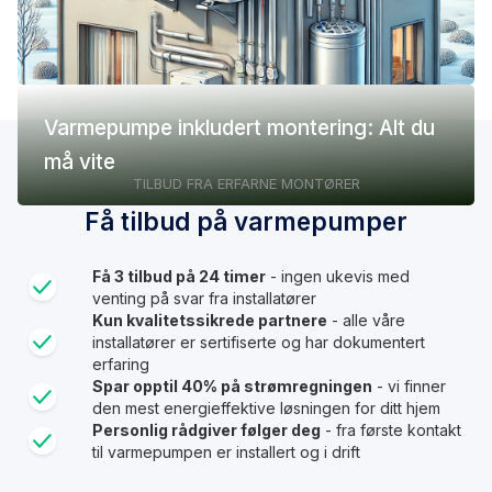
Varmepumpe inkludert montering: Alt du
må vite
TILBUD FRA ERFARNE MONTØRER
Få tilbud på varmepumper
Få 3 tilbud på 24 timer
- ingen ukevis med
venting på svar fra installatører
Kun kvalitetssikrede partnere
- alle våre
installatører er sertifiserte og har dokumentert
erfaring
Spar opptil 40% på strømregningen
- vi finner
den mest energieffektive løsningen for ditt hjem
Personlig rådgiver følger deg
- fra første kontakt
til varmepumpen er installert og i drift