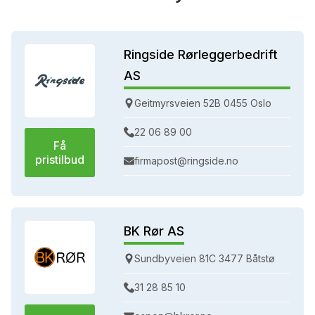
Ringside Rørleggerbedrift
AS
Geitmyrsveien 52B 0455 Oslo
22 06 89 00
Få
pristilbud
firmapost@ringside.no
BK Rør AS
Sundbyveien 81C 3477 Båtstø
31 28 85 10