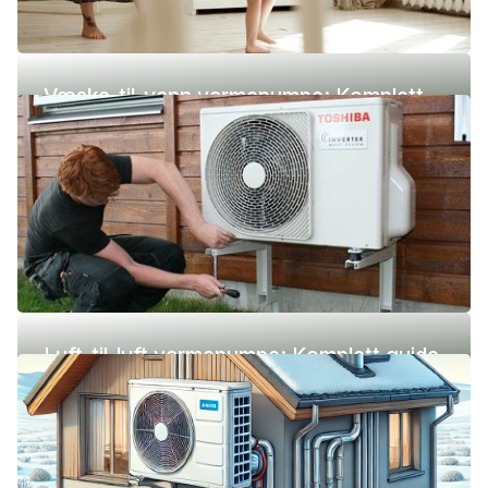
Væske-til-vann varmepumpe: Komplett
guide (pris, fordeler og ulemper)
Luft-til-luft varmepumpe: Komplett guide
(pris, fordeler og ulemper)