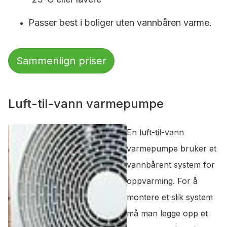
Passer best i boliger uten vannbåren varme.
Sammenlign priser
Luft-til-vann varmepumpe
En luft-til-vann
varmepumpe bruker et
vannbårent system for
oppvarming. For å
montere et slik system
må man legge opp et