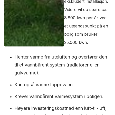
ekskludert installasjon.
Videre vil du spare ca.
8.800 kwh per år ved
et utgangspunkt på en
bolig som bruker
25.000 kwh.
Henter varme fra uteluften og overfører den
til et vannbårent system (radiatorer eller
gulvvarme).
Kan også varme tappevann.
Krever vannbårent varmesystem i boligen.
Høyere investeringskostnad enn luft-til-luft,