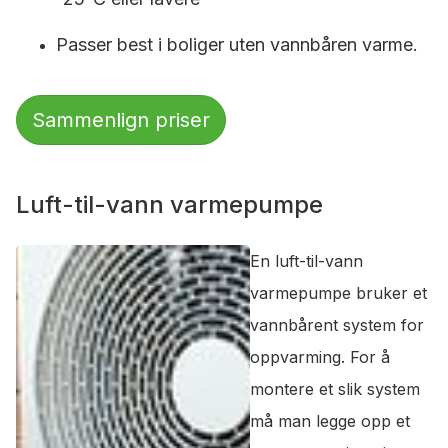
Passer best i boliger uten vannbåren varme.
Sammenlign priser
Luft-til-vann varmepumpe
En luft-til-vann
varmepumpe bruker et
vannbårent system for
oppvarming. For å
montere et slik system
må man legge opp et