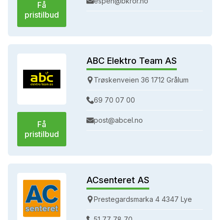
espen@bkror.no
Få
pristilbud
ABC Elektro Team AS
Trøskenveien 36 1712 Grålum
69 70 07 00
post@abcel.no
Få
pristilbud
ACsenteret AS
Prestegardsmarka 4 4347 Lye
51 77 78 70