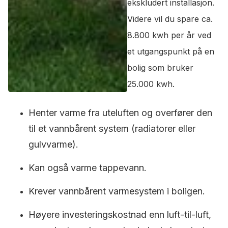
ekskludert installasjon.
Videre vil du spare ca.
8.800 kwh per år ved
et utgangspunkt på en
bolig som bruker
25.000 kwh.
Henter varme fra uteluften og overfører den
til et vannbårent system (radiatorer eller
gulvvarme).
Kan også varme tappevann.
Krever vannbårent varmesystem i boligen.
Høyere investeringskostnad enn luft-til-luft,