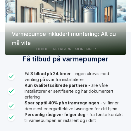
Varmepumpe inkludert montering: Alt du
må vite
TILBUD FRA ERFARNE MONTØRER
Få tilbud på varmepumper
Få 3 tilbud på 24 timer
- ingen ukevis med
venting på svar fra installatører
Kun kvalitetssikrede partnere
- alle våre
installatører er sertifiserte og har dokumentert
erfaring
Spar opptil 40% på strømregningen
- vi finner
den mest energieffektive løsningen for ditt hjem
Personlig rådgiver følger deg
- fra første kontakt
til varmepumpen er installert og i drift