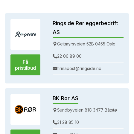
Ringside Rørleggerbedrift
AS
Geitmyrsveien 52B 0455 Oslo
22 06 89 00
Få
pristilbud
firmapost@ringside.no
BK Rør AS
Sundbyveien 81C 3477 Båtstø
31 28 85 10