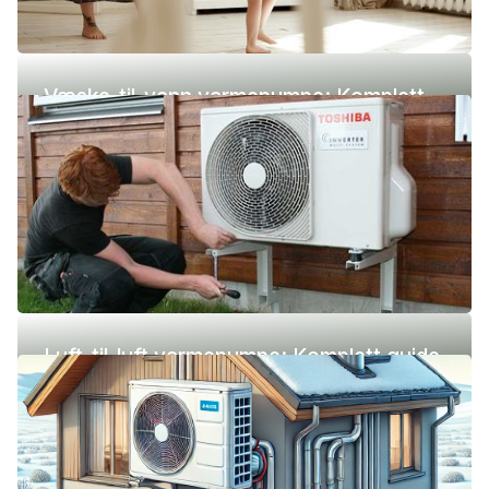
Væske-til-vann varmepumpe: Komplett
guide (pris, fordeler og ulemper)
Luft-til-luft varmepumpe: Komplett guide
(pris, fordeler og ulemper)