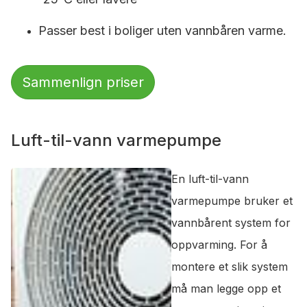
Passer best i boliger uten vannbåren varme.
Sammenlign priser
Luft-til-vann varmepumpe
En luft-til-vann
varmepumpe bruker et
vannbårent system for
oppvarming. For å
montere et slik system
må man legge opp et