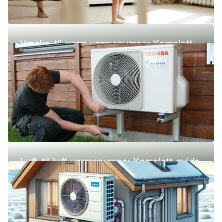
Væske-til-vann varmepumpe: Komplett
guide (pris, fordeler og ulemper)
Luft-til-luft varmepumpe: Komplett guide
(pris, fordeler og ulemper)