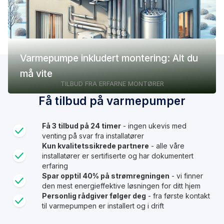
Varmepumpe inkludert montering: Alt du
må vite
TILBUD FRA ERFARNE MONTØRER
Få tilbud på varmepumper
Få 3 tilbud på 24 timer
- ingen ukevis med
venting på svar fra installatører
Kun kvalitetssikrede partnere
- alle våre
installatører er sertifiserte og har dokumentert
erfaring
Spar opptil 40% på strømregningen
- vi finner
den mest energieffektive løsningen for ditt hjem
Personlig rådgiver følger deg
- fra første kontakt
til varmepumpen er installert og i drift