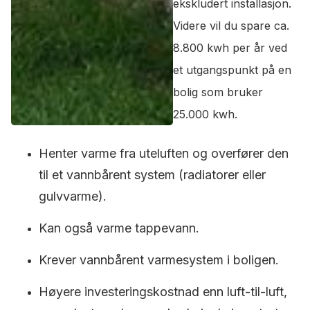
ekskludert installasjon.
Videre vil du spare ca.
8.800 kwh per år ved
et utgangspunkt på en
bolig som bruker
25.000 kwh.
Henter varme fra uteluften og overfører den
til et vannbårent system (radiatorer eller
gulvvarme).
Kan også varme tappevann.
Krever vannbårent varmesystem i boligen.
Høyere investeringskostnad enn luft-til-luft,