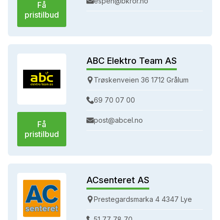
espen@bkror.no
Få
pristilbud
ABC Elektro Team AS
Trøskenveien 36 1712 Grålum
69 70 07 00
post@abcel.no
Få
pristilbud
ACsenteret AS
Prestegardsmarka 4 4347 Lye
51 77 78 70