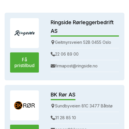
Ringside Rørleggerbedrift
AS
Geitmyrsveien 52B 0455 Oslo
22 06 89 00
Få
pristilbud
firmapost@ringside.no
BK Rør AS
Sundbyveien 81C 3477 Båtstø
31 28 85 10