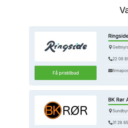
V
Ringsid
Geitmyr
22 06 8
firmapo
Få pristilbud
BK Rør 
Sundbyv
31 28 85