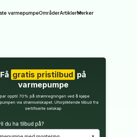
igste varmepumpe
Områder
Artikler
Merker
Få
gratis pristilbud
på
varmepumpe
par opptil 70% på strømregningen ved å kjøpe
umpen via strømselskapet. Uforpliktende tilbud fra
sertifiserte selskap
il du ha tilbud på?