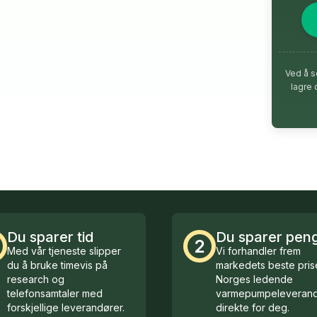
Ved å s
lagre 
Du sparer tid
Du sparer pen
2
Med vår tjeneste slipper
Vi forhandler frem
du å bruke timevis på
markedets beste prise
research og
Norges ledende
telefonsamtaler med
varmepumpeleverand
forskjellige leverandører.
direkte for deg.