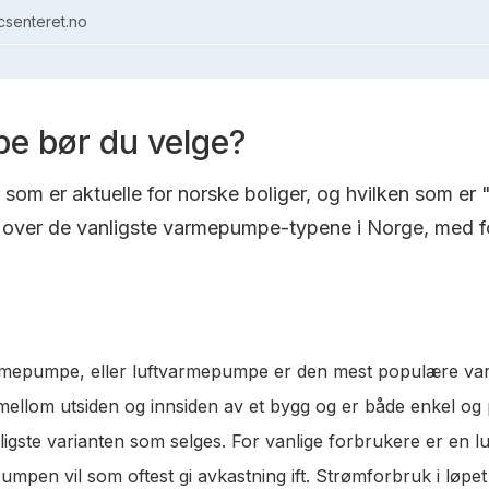
senteret.no
e bør du velge?
om er aktuelle for norske boliger, og hvilken som er 
over de vanligste varmepumpe-typene i Norge, med fo
varmepumpe, eller luftvarmepumpe er den mest populære va
t mellom utsiden og innsiden av et bygg og er både enkel og
lligste varianten som selges. For vanlige forbrukere er en 
pen vil som oftest gi avkastning ift. Strømforbruk i løpet a