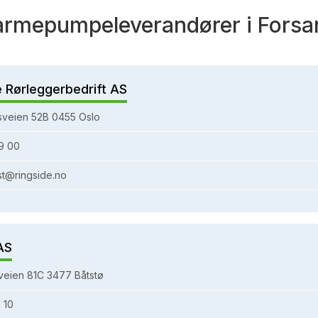
armepumpeleverandører i Forsa
e Rørleggerbedrift AS
sveien 52B 0455 Oslo
9 00
st@ringside.no
AS
eien 81C 3477 Båtstø
 10