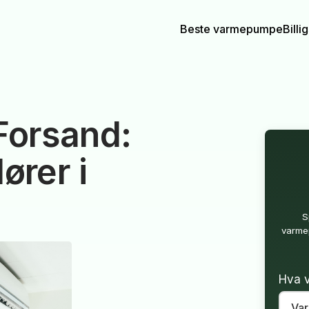
Beste varmepumpe
Bill
orsand:
ører i
S
varmep
Hva v