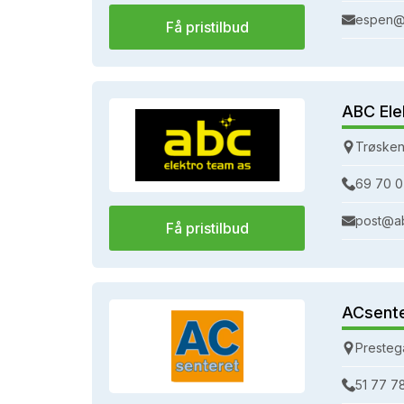
espen@
Få pristilbud
ABC Ele
Trøsken
69 70 0
post@a
Få pristilbud
ACsent
Presteg
51 77 7