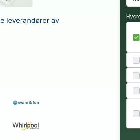
Hvor
le leverandører av