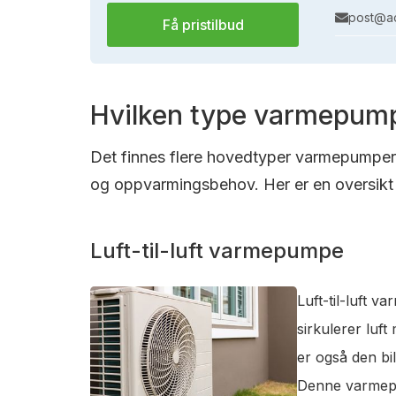
post@ac
Få pristilbud
Hvilken type varmepump
Det finnes flere hovedtyper varmepumper s
og oppvarmingsbehov. Her er en oversikt 
Luft-til-luft varmepumpe
Luft-til-luft 
sirkulerer luf
er også den bi
Denne varmepum