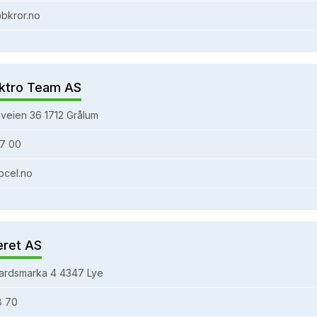
bkror.no
ktro Team AS
veien 36 1712 Grålum
7 00
bcel.no
eret AS
ardsmarka 4 4347 Lye
8 70