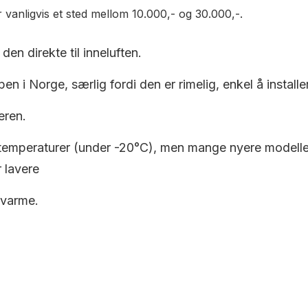
 vanligvis et sted mellom 10.000,- og 30.000,-.
den direkte til inneluften.
en i Norge, særlig fordi den er rimelig, enkel å installe
eren.
 temperaturer (under -20°C), men mange nyere modeller e
 lavere
 varme.