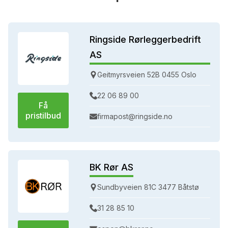
Ringside Rørleggerbedrift
AS
Geitmyrsveien 52B 0455 Oslo
22 06 89 00
Få
pristilbud
firmapost@ringside.no
BK Rør AS
Sundbyveien 81C 3477 Båtstø
31 28 85 10