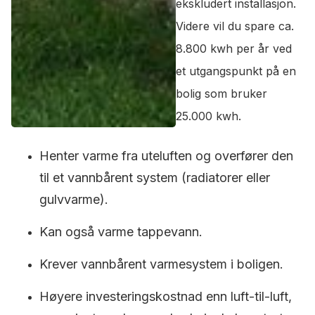
ekskludert installasjon.
Videre vil du spare ca.
8.800 kwh per år ved
et utgangspunkt på en
bolig som bruker
25.000 kwh.
Henter varme fra uteluften og overfører den
til et vannbårent system (radiatorer eller
gulvvarme).
Kan også varme tappevann.
Krever vannbårent varmesystem i boligen.
Høyere investeringskostnad enn luft-til-luft,