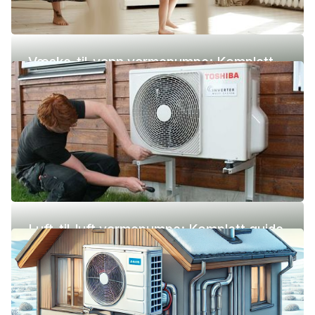
Væske-til-vann varmepumpe: Komplett
guide (pris, fordeler og ulemper)
Luft-til-luft varmepumpe: Komplett guide
(pris, fordeler og ulemper)