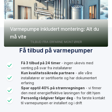
Varmepumpe inkludert montering: Alt du
må vite
TILBUD FRA ERFARNE MONTØRER
Få tilbud på varmepumper
Få 3 tilbud på 24 timer
- ingen ukevis med
venting på svar fra installatører
Kun kvalitetssikrede partnere
- alle våre
installatører er sertifiserte og har dokumentert
erfaring
Spar opptil 40% på strømregningen
- vi finner
den mest energieffektive løsningen for ditt hjem
Personlig rådgiver følger deg
- fra første kontakt
til varmepumpen er installert og i drift