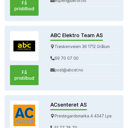
espen@bkror.no
Få
pristilbud
ABC Elektro Team AS
Trøskenveien 36 1712 Grålum
69 70 07 00
post@abcel.no
Få
pristilbud
ACsenteret AS
Prestegardsmarka 4 4347 Lye
51 77 78 70