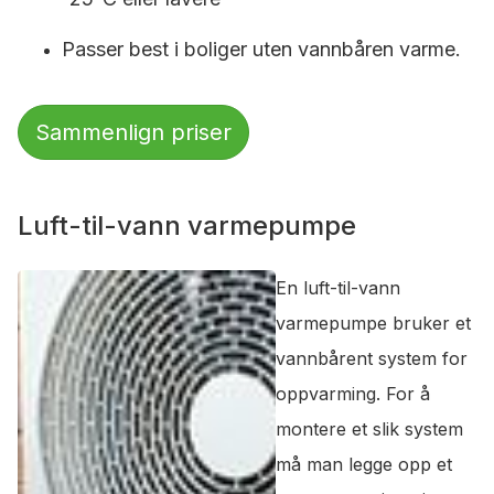
Passer best i boliger uten vannbåren varme.
Sammenlign priser
Luft-til-vann varmepumpe
En luft-til-vann
varmepumpe bruker et
vannbårent system for
oppvarming. For å
montere et slik system
må man legge opp et