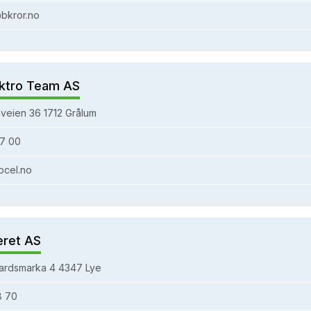
bkror.no
ktro Team AS
veien 36 1712 Grålum
7 00
bcel.no
eret AS
ardsmarka 4 4347 Lye
8 70