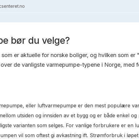
senteret.no
e bør du velge?
om er aktuelle for norske boliger, og hvilken som er 
over de vanligste varmepumpe-typene i Norge, med fo
varmepumpe, eller luftvarmepumpe er den mest populære va
t mellom utsiden og innsiden av et bygg og er både enkel og
lligste varianten som selges. For vanlige forbrukere er en 
pen vil som oftest gi avkastning ift. Strømforbruk i løpet a