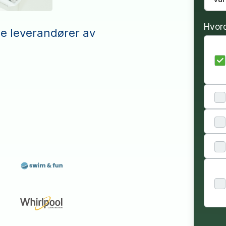
Hvor
le leverandører av