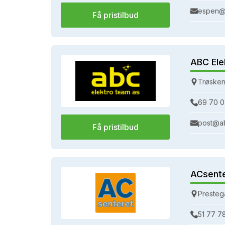
espen@
Få pristilbud
ABC Ele
Trøsken
69 70 0
post@a
Få pristilbud
ACsent
Presteg
51 77 7