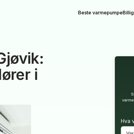
Beste varmepumpe
Bill
jøvik:
ører i
S
varmep
Hva v