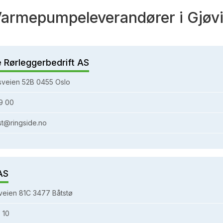
armepumpeleverandører i Gjøv
e Rørleggerbedrift AS
sveien 52B 0455 Oslo
9 00
st@ringside.no
AS
eien 81C 3477 Båtstø
 10