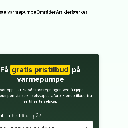
igste varmepumpe
Områder
Artikler
Merker
Få
gratis pristilbud
på
varmepumpe
par opptil 70% på strømregningen ved å kjøpe
umpen via strømselskapet. Uforpliktende tilbud fra
sertifiserte selskap
il du ha tilbud på?