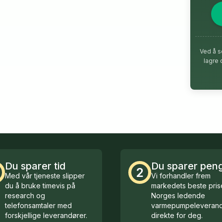
Ved å s
lagre 
Du sparer tid
Du sparer pen
2
Med vår tjeneste slipper
Vi forhandler frem
du å bruke timevis på
markedets beste prise
research og
Norges ledende
telefonsamtaler med
varmepumpeleverand
forskjellige leverandører.
direkte for deg.