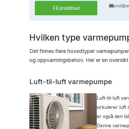
post@ac
Få pristilbud
Hvilken type varmepump
Det finnes flere hovedtyper varmepumper s
og oppvarmingsbehov. Her er en oversikt 
Luft-til-luft varmepumpe
Luft-til-luft 
sirkulerer luf
er også den bi
Denne varmepum