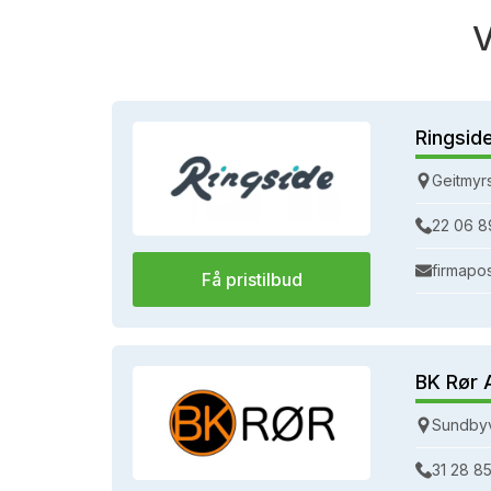
V
Ringsid
Geitmyr
22 06 8
firmapo
Få pristilbud
BK Rør 
Sundbyv
31 28 85