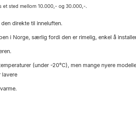
is et sted mellom 10.000,- og 30.000,-.
den direkte til inneluften.
en i Norge, særlig fordi den er rimelig, enkel å installe
eren.
 temperaturer (under -20°C), men mange nyere modeller e
 lavere
 varme.