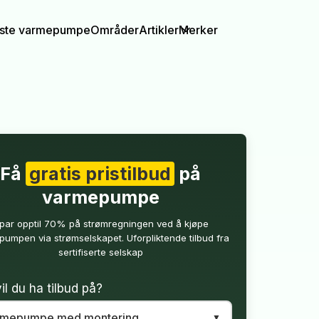
igste varmepumpe
Områder
Artikler
Merker
Få
gratis pristilbud
på
varmepumpe
par opptil 70% på strømregningen ved å kjøpe
umpen via strømselskapet. Uforpliktende tilbud fra
sertifiserte selskap
il du ha tilbud på?