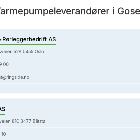
armepumpeleverandører i Gos
e Rørleggerbedrift AS
sveien 52B 0455 Oslo
9 00
st@ringside.no
AS
eien 81C 3477 Båtstø
 10