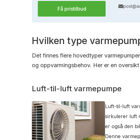
post@ac
Få pristilbud
Hvilken type varmepump
Det finnes flere hovedtyper varmepumper s
og oppvarmingsbehov. Her er en oversikt 
Luft-til-luft varmepumpe
Luft-til-luft 
sirkulerer luf
er også den bi
Denne varmepum