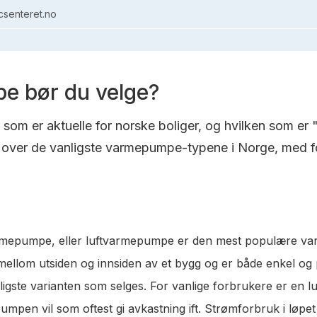
senteret.no
e bør du velge?
om er aktuelle for norske boliger, og hvilken som er 
over de vanligste varmepumpe-typene i Norge, med fo
varmepumpe, eller luftvarmepumpe er den mest populære va
t mellom utsiden og innsiden av et bygg og er både enkel og
lligste varianten som selges. For vanlige forbrukere er en 
pen vil som oftest gi avkastning ift. Strømforbruk i løpet a