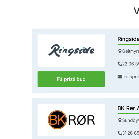
V
Ringsid
Geitmyr
22 06 8
firmapo
Få pristilbud
BK Rør 
Sundbyv
31 28 85