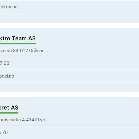
bkror.no
ktro Team AS
veien 36 1712 Grålum
7 00
bcel.no
eret AS
ardsmarka 4 4347 Lye
8 70