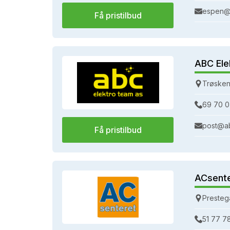
espen@
Få pristilbud
ABC Ele
Trøsken
69 70 0
post@a
Få pristilbud
ACsent
Presteg
51 77 7