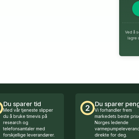
Ved å s
lagre 
Du sparer tid
Du sparer pen
2
Med vår tjeneste slipper
Vi forhandler frem
du å bruke timevis på
markedets beste prise
research og
Norges ledende
telefonsamtaler med
varmepumpeleverand
forskjellige leverandører.
direkte for deg.