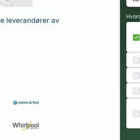
Hvor
le leverandører av