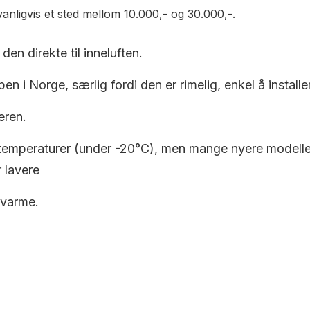
anligvis et sted mellom 10.000,- og 30.000,-.
den direkte til inneluften.
en i Norge, særlig fordi den er rimelig, enkel å installe
eren.
 temperaturer (under -20°C), men mange nyere modeller e
 lavere
 varme.