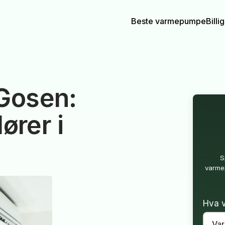
Beste varmepumpe
Bill
Gosen:
ører i
S
varmep
Hva v