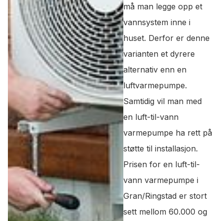
må man legge opp et
vannsystem inne i
huset. Derfor er denne
varianten et dyrere
alternativ enn en
luftvarmepumpe.
Samtidig vil man med
en luft-til-vann
varmepumpe ha rett på
støtte til installasjon.
Prisen for en luft-til-
vann varmepumpe i
Gran/Ringstad er stort
sett mellom 60.000 og