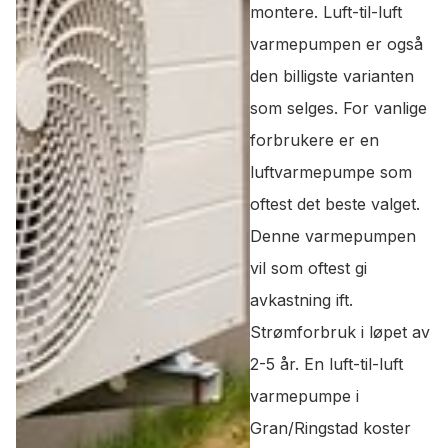
montere. Luft-til-luft
varmepumpen er også
den billigste varianten
som selges. For vanlige
forbrukere er en
luftvarmepumpe som
oftest det beste valget.
Denne varmepumpen
vil som oftest gi
avkastning ift.
Strømforbruk i løpet av
2-5 år. En luft-til-luft
varmepumpe i
Gran/Ringstad koster