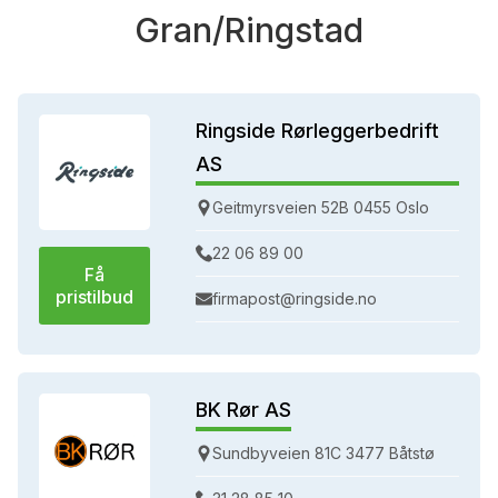
Gran/Ringstad
Ringside Rørleggerbedrift
AS
Geitmyrsveien 52B 0455 Oslo
22 06 89 00
Få
pristilbud
firmapost@ringside.no
BK Rør AS
Sundbyveien 81C 3477 Båtstø