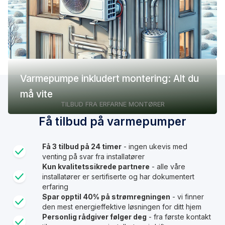
Varmepumpe inkludert montering: Alt du
må vite
TILBUD FRA ERFARNE MONTØRER
Få tilbud på varmepumper
Få 3 tilbud på 24 timer
- ingen ukevis med
venting på svar fra installatører
Kun kvalitetssikrede partnere
- alle våre
installatører er sertifiserte og har dokumentert
erfaring
Spar opptil 40% på strømregningen
- vi finner
den mest energieffektive løsningen for ditt hjem
Personlig rådgiver følger deg
- fra første kontakt