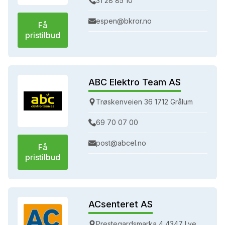
31 28 85 10
espen@bkror.no
Få
pristilbud
ABC Elektro Team AS
Trøskenveien 36 1712 Grålum
69 70 07 00
post@abcel.no
Få
pristilbud
ACsenteret AS
Prestegardsmarka 4 4347 Lye