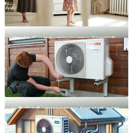
Væske-til-vann varmepumpe: Komplett
guide (pris, fordeler og ulemper)
Luft-til-luft varmepumpe: Komplett guide
(pris, fordeler og ulemper)