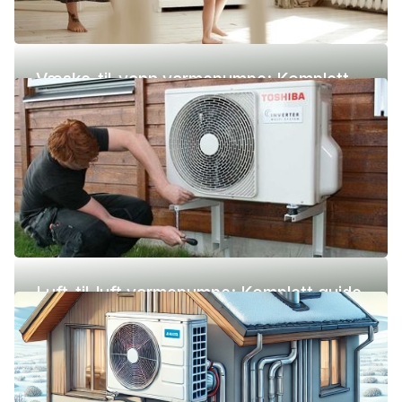
Væske-til-vann varmepumpe: Komplett
guide (pris, fordeler og ulemper)
Luft-til-luft varmepumpe: Komplett guide
(pris, fordeler og ulemper)