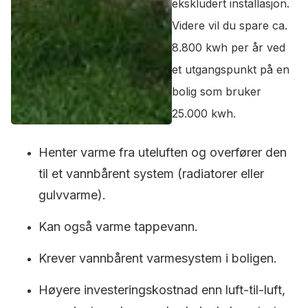
ekskludert installasjon.
Videre vil du spare ca.
8.800 kwh per år ved
et utgangspunkt på en
bolig som bruker
25.000 kwh.
Henter varme fra uteluften og overfører den
til et vannbårent system (radiatorer eller
gulvvarme).
Kan også varme tappevann.
Krever vannbårent varmesystem i boligen.
Høyere investeringskostnad enn luft-til-luft,