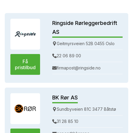
Ringside Rørleggerbedrift
AS
Geitmyrsveien 52B 0455 Oslo
22 06 89 00
Få
pristilbud
firmapost@ringside.no
BK Rør AS
Sundbyveien 81C 3477 Båtstø
31 28 85 10