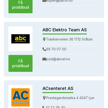
espen@bkror.no
Få
pristilbud
ABC Elektro Team AS
Trøskenveien 36 1712 Grålum
69 70 07 00
post@abcel.no
Få
pristilbud
ACsenteret AS
Prestegardsmarka 4 4347 Lye
51 77 78 70