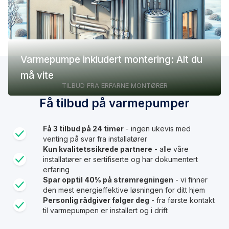
Varmepumpe inkludert montering: Alt du
må vite
TILBUD FRA ERFARNE MONTØRER
Få tilbud på varmepumper
Få 3 tilbud på 24 timer
- ingen ukevis med
venting på svar fra installatører
Kun kvalitetssikrede partnere
- alle våre
installatører er sertifiserte og har dokumentert
erfaring
Spar opptil 40% på strømregningen
- vi finner
den mest energieffektive løsningen for ditt hjem
Personlig rådgiver følger deg
- fra første kontakt
til varmepumpen er installert og i drift