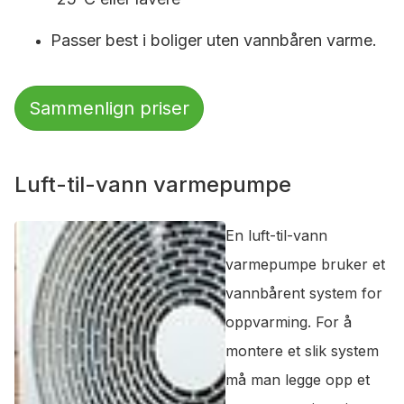
Passer best i boliger uten vannbåren varme.
Sammenlign priser
Luft-til-vann varmepumpe
En luft-til-vann
varmepumpe bruker et
vannbårent system for
oppvarming. For å
montere et slik system
må man legge opp et