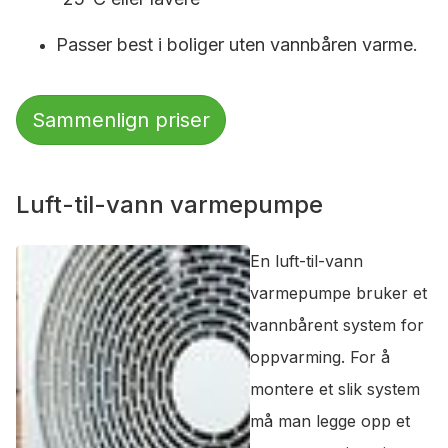
Passer best i boliger uten vannbåren varme.
Sammenlign priser
Luft-til-vann varmepumpe
En luft-til-vann
varmepumpe bruker et
vannbårent system for
oppvarming. For å
montere et slik system
må man legge opp et