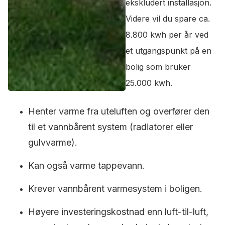
ekskludert installasjon.
Videre vil du spare ca.
8.800 kwh per år ved
et utgangspunkt på en
bolig som bruker
25.000 kwh.
Henter varme fra uteluften og overfører den
til et vannbårent system (radiatorer eller
gulvvarme).
Kan også varme tappevann.
Krever vannbårent varmesystem i boligen.
Høyere investeringskostnad enn luft-til-luft,