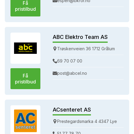
espen@bkror.no
Få
pristilbud
ABC Elektro Team AS
Trøskenveien 36 1712 Grålum
69 70 07 00
post@abcel.no
Få
pristilbud
ACsenteret AS
Prestegardsmarka 4 4347 Lye
51 77 78 70