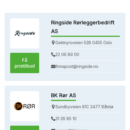
Ringside Rørleggerbedrift
AS
Geitmyrsveien 52B 0455 Oslo
22 06 89 00
Få
pristilbud
firmapost@ringside.no
BK Rør AS
Sundbyveien 81C 3477 Båtstø
31 28 85 10