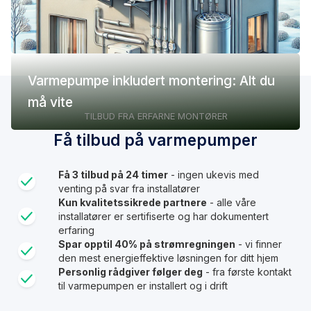
Varmepumpe inkludert montering: Alt du
må vite
TILBUD FRA ERFARNE MONTØRER
Få tilbud på varmepumper
Få 3 tilbud på 24 timer
- ingen ukevis med
venting på svar fra installatører
Kun kvalitetssikrede partnere
- alle våre
installatører er sertifiserte og har dokumentert
erfaring
Spar opptil 40% på strømregningen
- vi finner
den mest energieffektive løsningen for ditt hjem
Personlig rådgiver følger deg
- fra første kontakt
til varmepumpen er installert og i drift