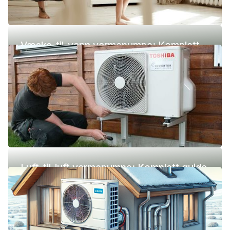
Væske-til-vann varmepumpe: Komplett
guide (pris, fordeler og ulemper)
Luft-til-luft varmepumpe: Komplett guide
(pris, fordeler og ulemper)