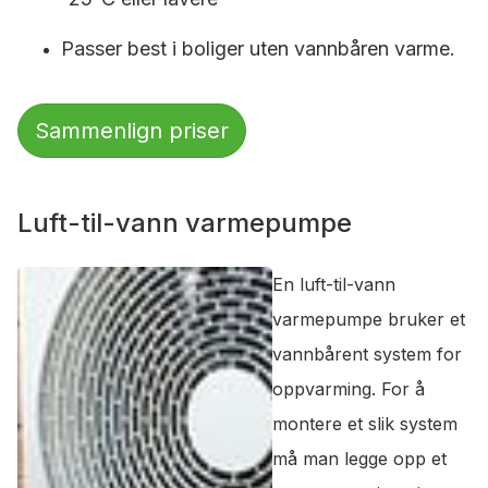
Passer best i boliger uten vannbåren varme.
Sammenlign priser
Luft-til-vann varmepumpe
En luft-til-vann
varmepumpe bruker et
vannbårent system for
oppvarming. For å
montere et slik system
må man legge opp et