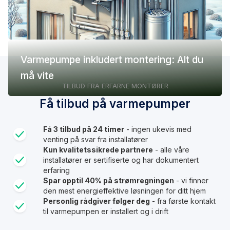
Varmepumpe inkludert montering: Alt du
må vite
TILBUD FRA ERFARNE MONTØRER
Få tilbud på varmepumper
Få 3 tilbud på 24 timer
- ingen ukevis med
venting på svar fra installatører
Kun kvalitetssikrede partnere
- alle våre
installatører er sertifiserte og har dokumentert
erfaring
Spar opptil 40% på strømregningen
- vi finner
den mest energieffektive løsningen for ditt hjem
Personlig rådgiver følger deg
- fra første kontakt
til varmepumpen er installert og i drift