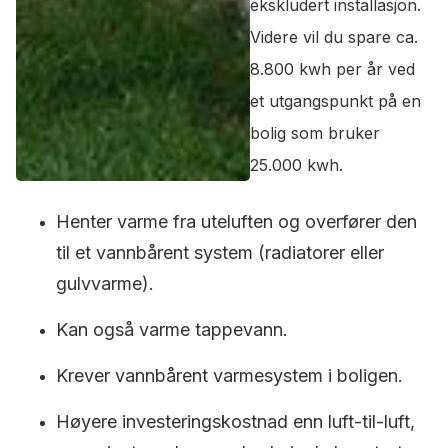
ekskludert installasjon.
Videre vil du spare ca.
8.800 kwh per år ved
et utgangspunkt på en
bolig som bruker
25.000 kwh.
Henter varme fra uteluften og overfører den
til et vannbårent system (radiatorer eller
gulvvarme).
Kan også varme tappevann.
Krever vannbårent varmesystem i boligen.
Høyere investeringskostnad enn luft-til-luft,