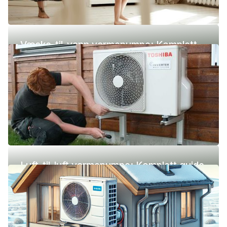
Væske-til-vann varmepumpe: Komplett
guide (pris, fordeler og ulemper)
Luft-til-luft varmepumpe: Komplett guide
(pris, fordeler og ulemper)