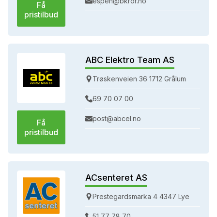
espen@bkror.no
Få
pristilbud
ABC Elektro Team AS
Trøskenveien 36 1712 Grålum
69 70 07 00
post@abcel.no
Få
pristilbud
ACsenteret AS
Prestegardsmarka 4 4347 Lye
51 77 78 70