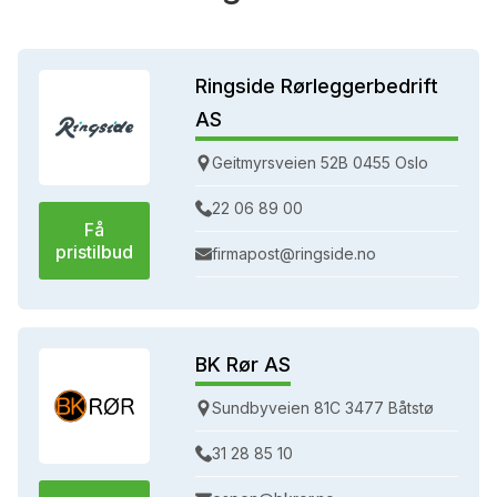
Ringside Rørleggerbedrift
AS
Geitmyrsveien 52B 0455 Oslo
22 06 89 00
Få
pristilbud
firmapost@ringside.no
BK Rør AS
Sundbyveien 81C 3477 Båtstø
31 28 85 10