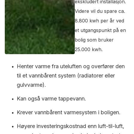
ekskludert installasjon.
Videre vil du spare ca.
8.800 kwh per år ved
et utgangspunkt på en
bolig som bruker
25.000 kwh.
Henter varme fra uteluften og overfører den
til et vannbårent system (radiatorer eller
gulvvarme).
Kan også varme tappevann.
Krever vannbårent varmesystem i boligen.
Høyere investeringskostnad enn luft-til-luft,