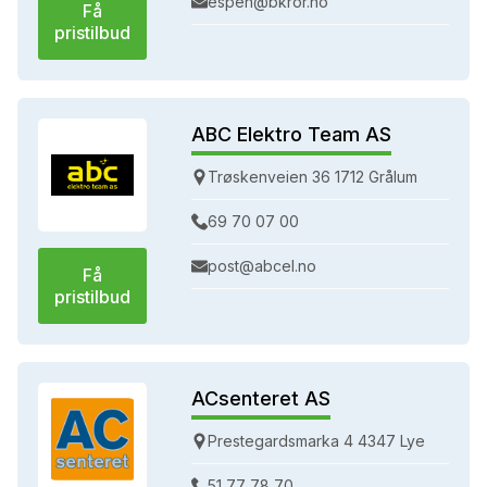
espen@bkror.no
Få
pristilbud
ABC Elektro Team AS
Trøskenveien 36 1712 Grålum
69 70 07 00
post@abcel.no
Få
pristilbud
ACsenteret AS
Prestegardsmarka 4 4347 Lye
51 77 78 70