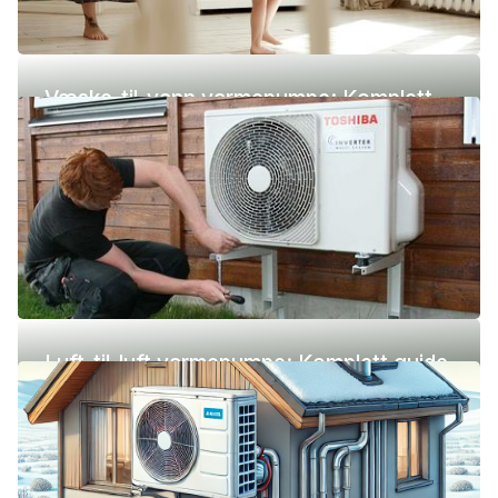
Væske-til-vann varmepumpe: Komplett
guide (pris, fordeler og ulemper)
Luft-til-luft varmepumpe: Komplett guide
(pris, fordeler og ulemper)