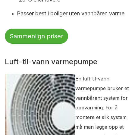
Passer best i boliger uten vannbåren varme.
Sammenlign priser
Luft-til-vann varmepumpe
En luft-til-vann
varmepumpe bruker et
vannbårent system for
oppvarming. For å
montere et slik system
må man legge opp et