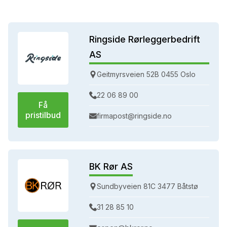
Ringside Rørleggerbedrift
AS
Geitmyrsveien 52B 0455 Oslo
22 06 89 00
Få
pristilbud
firmapost@ringside.no
BK Rør AS
Sundbyveien 81C 3477 Båtstø
31 28 85 10