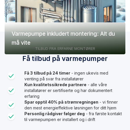
Varmepumpe inkludert montering: Alt du
må vite
TILBUD FRA ERFARNE MONTØRER
Få tilbud på varmepumper
Få 3 tilbud på 24 timer
- ingen ukevis med
venting på svar fra installatører
Kun kvalitetssikrede partnere
- alle våre
installatører er sertifiserte og har dokumentert
erfaring
Spar opptil 40% på strømregningen
- vi finner
den mest energieffektive løsningen for ditt hjem
Personlig rådgiver følger deg
- fra første kontakt
til varmepumpen er installert og i drift