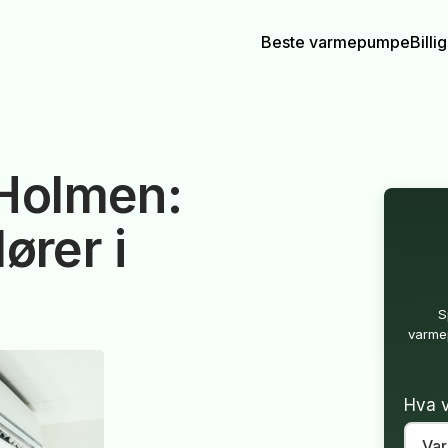
Beste varmepumpe
Bill
Holmen:
ører i
S
varmep
Hva v