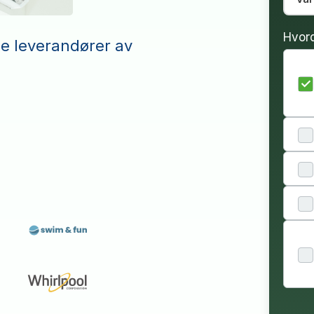
Hvor
le leverandører av