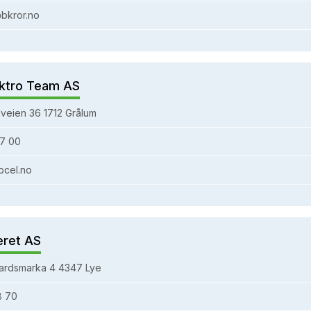
bkror.no
ktro Team AS
veien 36 1712 Grålum
7 00
bcel.no
eret AS
ardsmarka 4 4347 Lye
8 70