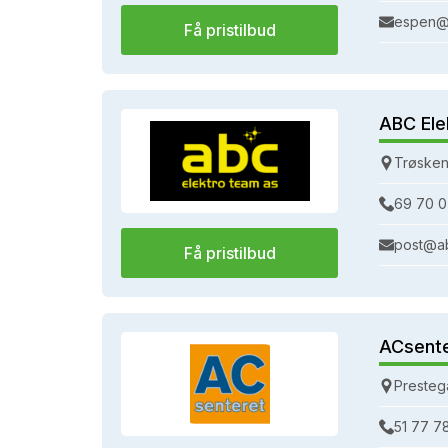
espen@
Få pristilbud
ABC Ele
Trøsken
69 70 0
post@a
Få pristilbud
ACsent
Presteg
51 77 7