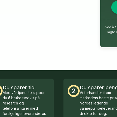
Ved å s
lagre 
Du sparer tid
Du sparer pen
2
Med vår tjeneste slipper
Vi forhandler frem
du å bruke timevis på
markedets beste prise
research og
Norges ledende
telefonsamtaler med
varmepumpeleverand
forskjellige leverandører.
direkte for deg.