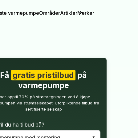
igste varmepumpe
Områder
Artikler
Merker
Få
gratis pristilbud
på
varmepumpe
par opptil 70% på strømregningen ved å kjøpe
umpen via strømselskapet. Uforpliktende tilbud fra
sertifiserte selskap
il du ha tilbud på?