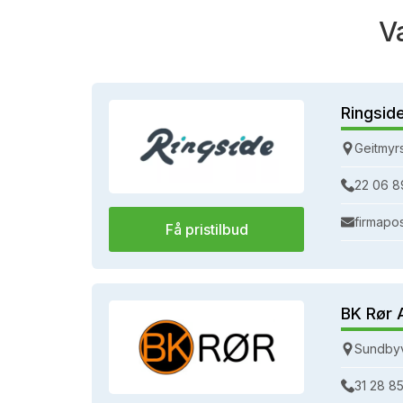
V
Ringsid
Geitmyr
22 06 8
firmapo
Få pristilbud
BK Rør 
Sundbyv
31 28 85