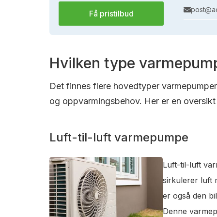
post@ac
Få pristilbud
Hvilken type varmepump
Det finnes flere hovedtyper varmepumper s
og oppvarmingsbehov. Her er en oversikt 
Luft-til-luft varmepumpe
Luft-til-luft 
sirkulerer luf
er også den bi
Denne varmepum