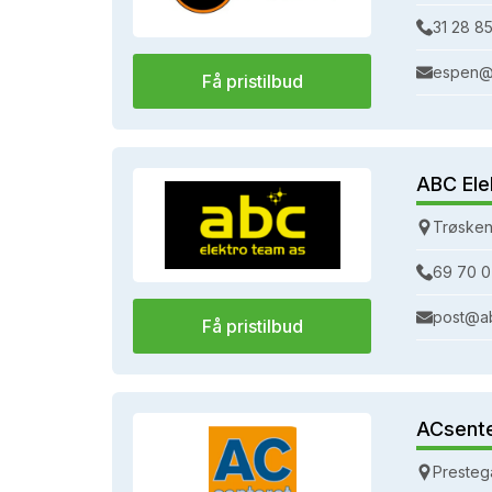
31 28 85
espen@
Få pristilbud
ABC Ele
Trøsken
69 70 0
post@a
Få pristilbud
ACsent
Presteg