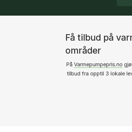
Få tilbud på v
områder
På
Varmepumpepris.no
gjør
tilbud fra opptil 3 lokale