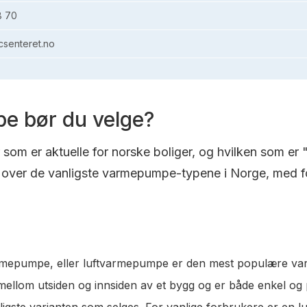
8 70
senteret.no
e bør du velge?
om er aktuelle for norske boliger, og hvilken som er 
over de vanligste varmepumpe-typene i Norge, med fo
varmepumpe, eller luftvarmepumpe er den mest populære va
t mellom utsiden og innsiden av et bygg og er både enkel og
lligste varianten som selges. For vanlige forbrukere er en 