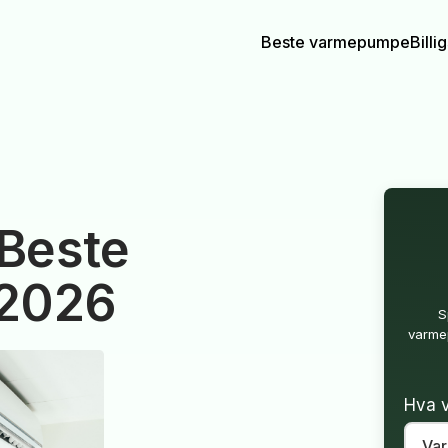
Beste varmepumpe
Bill
Beste
 2026
S
varmep
Hva v