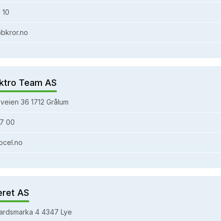
 10
bkror.no
ktro Team AS
veien 36 1712 Grålum
7 00
bcel.no
eret AS
ardsmarka 4 4347 Lye