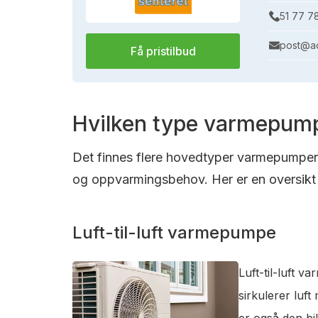
51 77 7
post@ac
Få pristilbud
Hvilken type varmepump
Det finnes flere hovedtyper varmepumper s
og oppvarmingsbehov. Her er en oversikt 
Luft-til-luft varmepumpe
Luft-til-luft 
sirkulerer luf
er også den bi