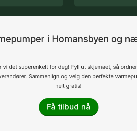
armepumper i Homansbyen og næ
 vi det superenkelt for deg! Fyll ut skjemaet, så ordner
 leverandører. Sammenlign og velg den perfekte varmep
helt gratis!
Få tilbud nå