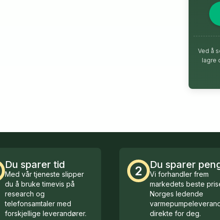
Ved å s
lagre 
Du sparer tid
Du sparer pen
2
Med vår tjeneste slipper
Vi forhandler frem
du å bruke timevis på
markedets beste prise
research og
Norges ledende
telefonsamtaler med
varmepumpeleverand
forskjellige leverandører.
direkte for deg.