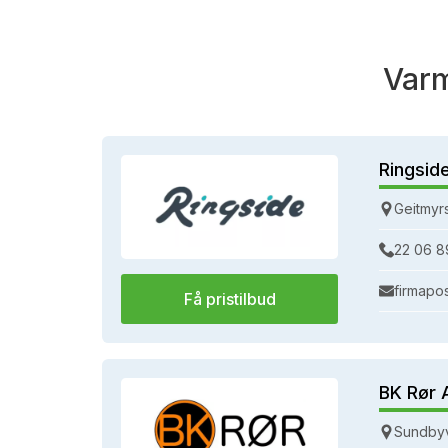
Var
Ringsid
Geitmyr
22 06 8
firmapo
Få pristilbud
BK Rør 
Sundbyv