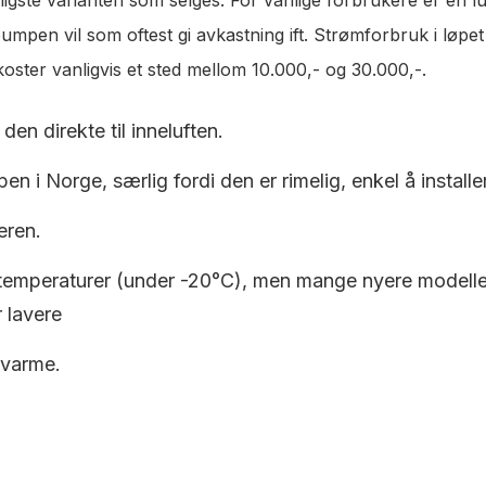
pen vil som oftest gi avkastning ift. Strømforbruk i løpet a
ter vanligvis et sted mellom 10.000,- og 30.000,-.
den direkte til inneluften.
en i Norge, særlig fordi den er rimelig, enkel å installe
eren.
 temperaturer (under -20°C), men mange nyere modeller e
 lavere
 varme.