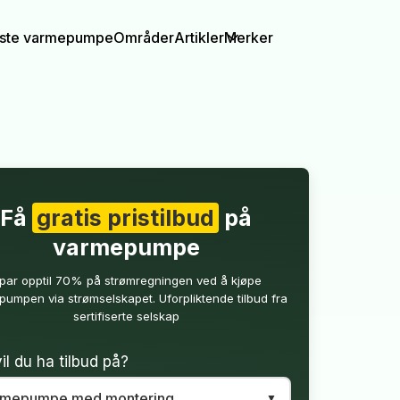
igste varmepumpe
Områder
Artikler
Merker
Få
gratis pristilbud
på
varmepumpe
par opptil 70% på strømregningen ved å kjøpe
umpen via strømselskapet. Uforpliktende tilbud fra
sertifiserte selskap
il du ha tilbud på?