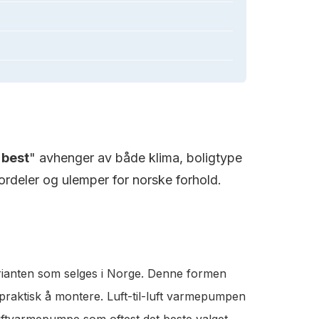
"
best
" avhenger av både klima, boligtype
rdeler og ulemper for norske forhold.
rianten som selges i Norge. Denne formen
 praktisk å montere. Luft-til-luft varmepumpen
luftvarmepumpe som oftest det beste valget.