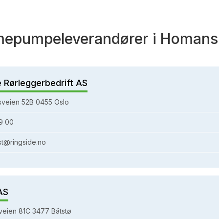
mepumpeleverandører i Homans
e Rørleggerbedrift AS
sveien 52B 0455 Oslo
9 00
st@ringside.no
AS
eien 81C 3477 Båtstø