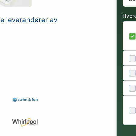
Hvor
le leverandører av