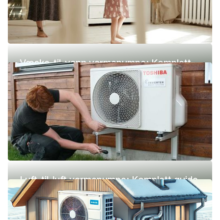
Væske-til-vann varmepumpe: Komplett
guide (pris, fordeler og ulemper)
Luft-til-luft varmepumpe: Komplett guide
(pris, fordeler og ulemper)