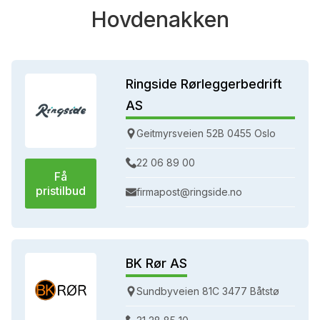
Hovdenakken
Ringside Rørleggerbedrift
AS
Geitmyrsveien 52B 0455 Oslo
22 06 89 00
Få
pristilbud
firmapost@ringside.no
BK Rør AS
Sundbyveien 81C 3477 Båtstø