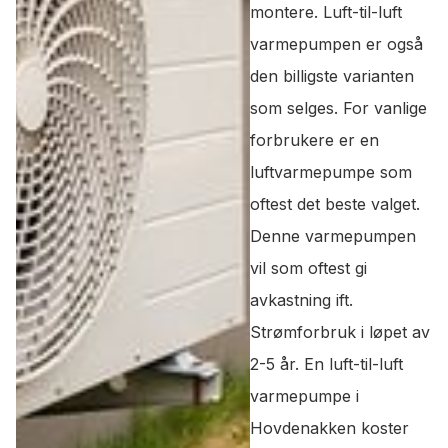
montere. Luft-til-luft
varmepumpen er også
den billigste varianten
som selges. For vanlige
forbrukere er en
luftvarmepumpe som
oftest det beste valget.
Denne varmepumpen
vil som oftest gi
avkastning ift.
Strømforbruk i løpet av
2-5 år. En luft-til-luft
varmepumpe i
Hovdenakken koster