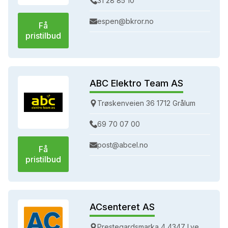
31 28 85 10
espen@bkror.no
Få
pristilbud
ABC Elektro Team AS
Trøskenveien 36 1712 Grålum
69 70 07 00
post@abcel.no
Få
pristilbud
ACsenteret AS
Prestegardsmarka 4 4347 Lye