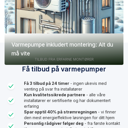
Varmepumpe inkludert montering: Alt du
må vite
TILBUD FRA ERFARNE MONTØRER
Få tilbud på varmepumper
Få 3 tilbud på 24 timer
- ingen ukevis med
venting på svar fra installatører
Kun kvalitetssikrede partnere
- alle våre
installatører er sertifiserte og har dokumentert
erfaring
Spar opptil 40% på strømregningen
- vi finner
den mest energieffektive løsningen for ditt hjem
Personlig rådgiver følger deg
- fra første kontakt