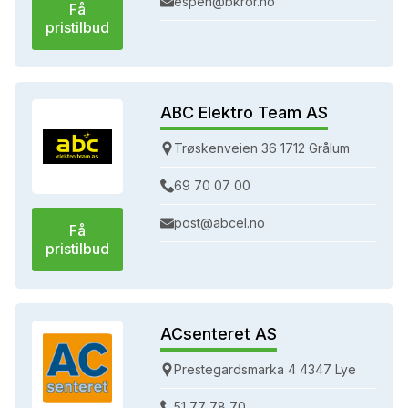
espen@bkror.no
Få
pristilbud
ABC Elektro Team AS
Trøskenveien 36 1712 Grålum
69 70 07 00
post@abcel.no
Få
pristilbud
ACsenteret AS
Prestegardsmarka 4 4347 Lye
51 77 78 70