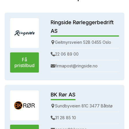
Ringside Rørleggerbedrift
AS
Geitmyrsveien 52B 0455 Oslo
22 06 89 00
Få
pristilbud
firmapost@ringside.no
BK Rør AS
Sundbyveien 81C 3477 Båtstø
31 28 85 10