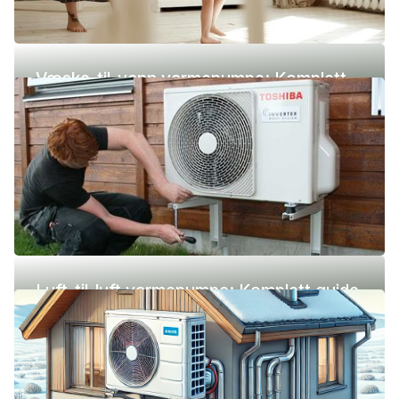
Væske-til-vann varmepumpe: Komplett
guide (pris, fordeler og ulemper)
Luft-til-luft varmepumpe: Komplett guide
(pris, fordeler og ulemper)