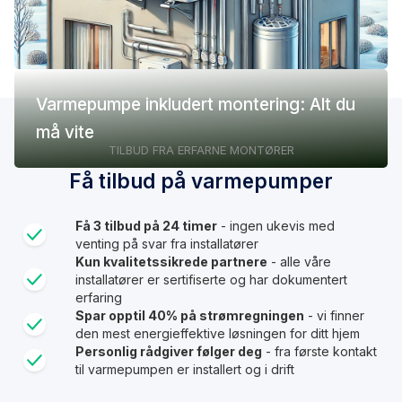
Varmepumpe inkludert montering: Alt du
må vite
TILBUD FRA ERFARNE MONTØRER
Få tilbud på varmepumper
Få 3 tilbud på 24 timer
- ingen ukevis med
venting på svar fra installatører
Kun kvalitetssikrede partnere
- alle våre
installatører er sertifiserte og har dokumentert
erfaring
Spar opptil 40% på strømregningen
- vi finner
den mest energieffektive løsningen for ditt hjem
Personlig rådgiver følger deg
- fra første kontakt
til varmepumpen er installert og i drift