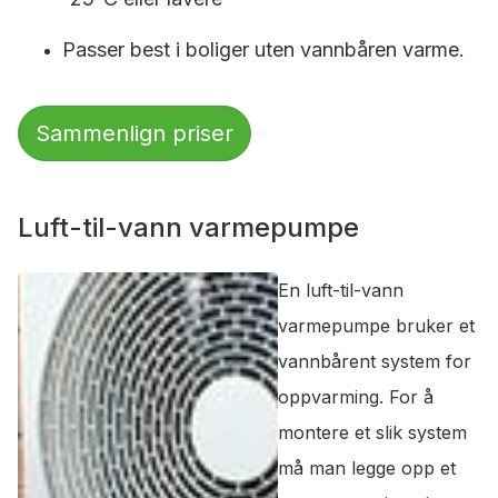
Passer best i boliger uten vannbåren varme.
Sammenlign priser
Luft-til-vann varmepumpe
En luft-til-vann
varmepumpe bruker et
vannbårent system for
oppvarming. For å
montere et slik system
må man legge opp et