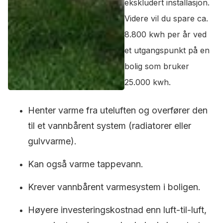
ekskludert installasjon.
Videre vil du spare ca.
8.800 kwh per år ved
et utgangspunkt på en
bolig som bruker
25.000 kwh.
Henter varme fra uteluften og overfører den
til et vannbårent system (radiatorer eller
gulvvarme).
Kan også varme tappevann.
Krever vannbårent varmesystem i boligen.
Høyere investeringskostnad enn luft-til-luft,