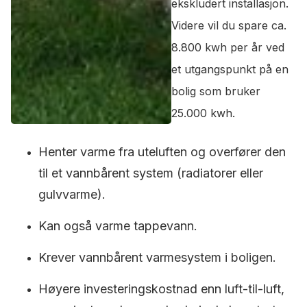
ekskludert installasjon.
Videre vil du spare ca.
8.800 kwh per år ved
et utgangspunkt på en
bolig som bruker
25.000 kwh.
Henter varme fra uteluften og overfører den
til et vannbårent system (radiatorer eller
gulvvarme).
Kan også varme tappevann.
Krever vannbårent varmesystem i boligen.
Høyere investeringskostnad enn luft-til-luft,