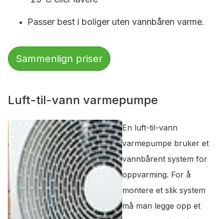
Passer best i boliger uten vannbåren varme.
Sammenlign priser
Luft-til-vann varmepumpe
En luft-til-vann
varmepumpe bruker et
vannbårent system for
oppvarming. For å
montere et slik system
må man legge opp et