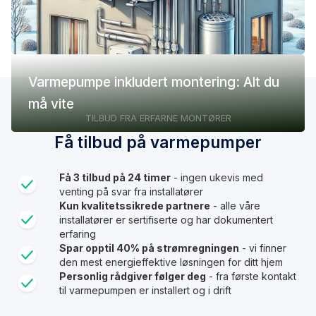
Varmepumpe inkludert montering: Alt du
må vite
TILBUD FRA ERFARNE MONTØRER
Få tilbud på varmepumper
Få 3 tilbud på 24 timer
- ingen ukevis med
venting på svar fra installatører
Kun kvalitetssikrede partnere
- alle våre
installatører er sertifiserte og har dokumentert
erfaring
Spar opptil 40% på strømregningen
- vi finner
den mest energieffektive løsningen for ditt hjem
Personlig rådgiver følger deg
- fra første kontakt
til varmepumpen er installert og i drift