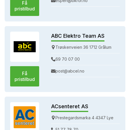
espen@bkror.no
Få
pristilbud
ABC Elektro Team AS
Trøskenveien 36 1712 Grålum
69 70 07 00
post@abcel.no
Få
pristilbud
ACsenteret AS
Prestegardsmarka 4 4347 Lye
51 77 78 70