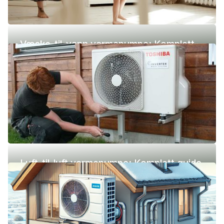
Væske-til-vann varmepumpe: Komplett
guide (pris, fordeler og ulemper)
Luft-til-luft varmepumpe: Komplett guide
(pris, fordeler og ulemper)