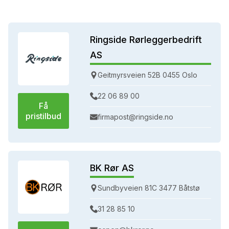
Ringside Rørleggerbedrift
AS
Geitmyrsveien 52B 0455 Oslo
22 06 89 00
Få
pristilbud
firmapost@ringside.no
BK Rør AS
Sundbyveien 81C 3477 Båtstø
31 28 85 10