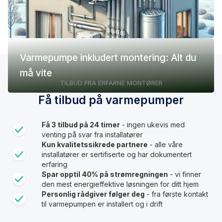
Varmepumpe inkludert montering: Alt du
må vite
TILBUD FRA ERFARNE MONTØRER
Få tilbud på varmepumper
Få 3 tilbud på 24 timer
- ingen ukevis med
venting på svar fra installatører
Kun kvalitetssikrede partnere
- alle våre
installatører er sertifiserte og har dokumentert
erfaring
Spar opptil 40% på strømregningen
- vi finner
den mest energieffektive løsningen for ditt hjem
Personlig rådgiver følger deg
- fra første kontakt
til varmepumpen er installert og i drift