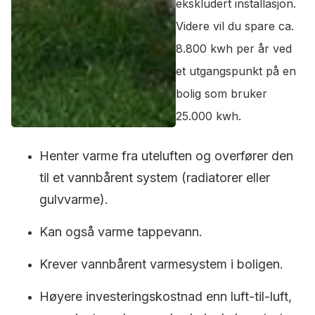
ekskludert installasjon.
Videre vil du spare ca.
8.800 kwh per år ved
et utgangspunkt på en
bolig som bruker
25.000 kwh.
Henter varme fra uteluften og overfører den
til et vannbårent system (radiatorer eller
gulvvarme).
Kan også varme tappevann.
Krever vannbårent varmesystem i boligen.
Høyere investeringskostnad enn luft-til-luft,