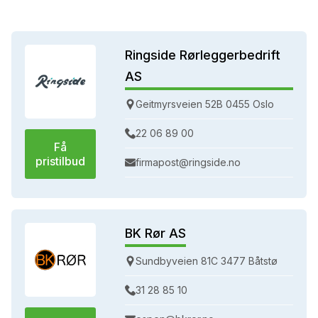
Ringside Rørleggerbedrift
AS
Geitmyrsveien 52B 0455 Oslo
22 06 89 00
Få
pristilbud
firmapost@ringside.no
BK Rør AS
Sundbyveien 81C 3477 Båtstø
31 28 85 10