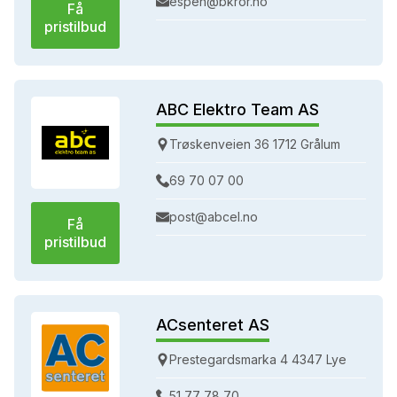
espen@bkror.no
Få
pristilbud
ABC Elektro Team AS
Trøskenveien 36 1712 Grålum
69 70 07 00
post@abcel.no
Få
pristilbud
ACsenteret AS
Prestegardsmarka 4 4347 Lye
51 77 78 70