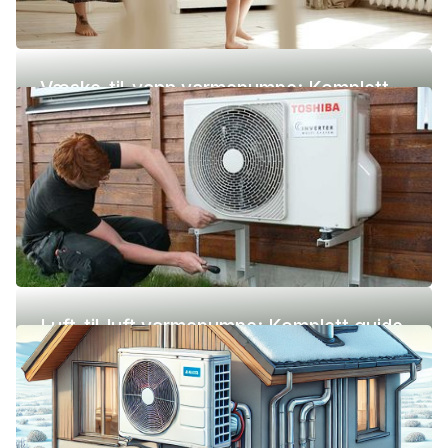
Væske-til-vann varmepumpe: Komplett
guide (pris, fordeler og ulemper)
Luft-til-luft varmepumpe: Komplett guide
(pris, fordeler og ulemper)