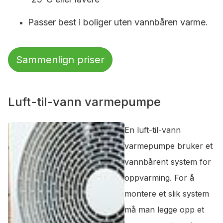
Passer best i boliger uten vannbåren varme.
Sammenlign priser
Luft-til-vann varmepumpe
En luft-til-vann
varmepumpe bruker et
vannbårent system for
oppvarming. For å
montere et slik system
må man legge opp et