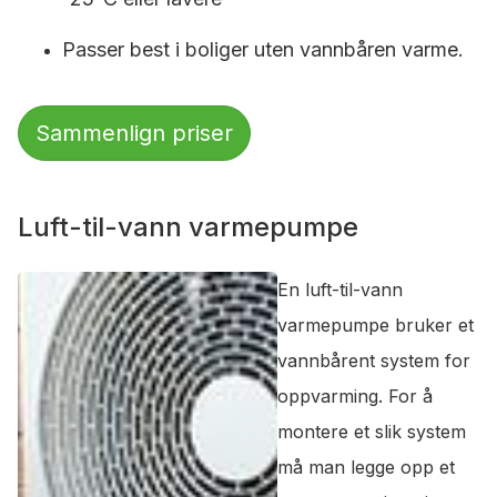
Passer best i boliger uten vannbåren varme.
Sammenlign priser
Luft-til-vann varmepumpe
En luft-til-vann
varmepumpe bruker et
vannbårent system for
oppvarming. For å
montere et slik system
må man legge opp et