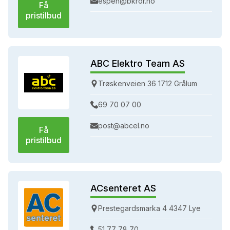
espen@bkror.no
Få
pristilbud
ABC Elektro Team AS
Trøskenveien 36 1712 Grålum
69 70 07 00
post@abcel.no
Få
pristilbud
ACsenteret AS
Prestegardsmarka 4 4347 Lye
51 77 78 70