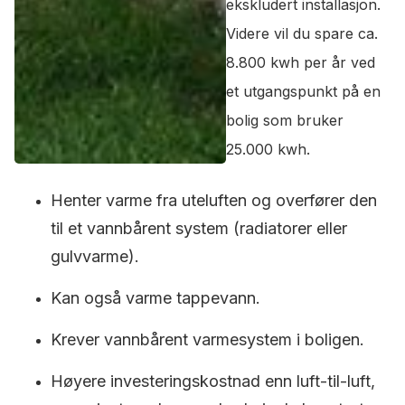
ekskludert installasjon.
Videre vil du spare ca.
8.800 kwh per år ved
et utgangspunkt på en
bolig som bruker
25.000 kwh.
Henter varme fra uteluften og overfører den
til et vannbårent system (radiatorer eller
gulvvarme).
Kan også varme tappevann.
Krever vannbårent varmesystem i boligen.
Høyere investeringskostnad enn luft-til-luft,