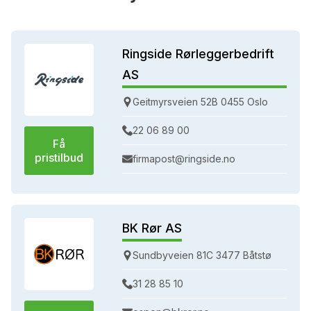
Ringside Rørleggerbedrift
AS
Geitmyrsveien 52B 0455 Oslo
22 06 89 00
Få
pristilbud
firmapost@ringside.no
BK Rør AS
Sundbyveien 81C 3477 Båtstø
31 28 85 10