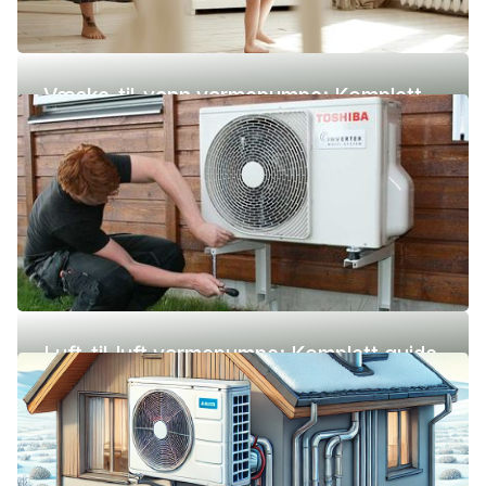
Væske-til-vann varmepumpe: Komplett
guide (pris, fordeler og ulemper)
Luft-til-luft varmepumpe: Komplett guide
(pris, fordeler og ulemper)