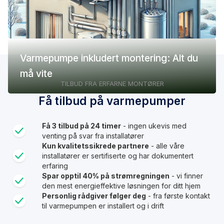
Varmepumpe inkludert montering: Alt du
må vite
TILBUD FRA ERFARNE MONTØRER
Få tilbud på varmepumper
Få 3 tilbud på 24 timer
- ingen ukevis med
venting på svar fra installatører
Kun kvalitetssikrede partnere
- alle våre
installatører er sertifiserte og har dokumentert
erfaring
Spar opptil 40% på strømregningen
- vi finner
den mest energieffektive løsningen for ditt hjem
Personlig rådgiver følger deg
- fra første kontakt
til varmepumpen er installert og i drift