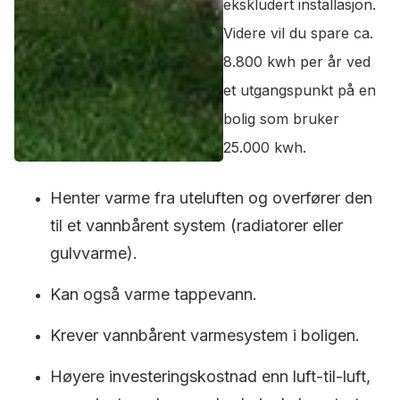
ekskludert installasjon.
Videre vil du spare ca.
8.800 kwh per år ved
et utgangspunkt på en
bolig som bruker
25.000 kwh.
Henter varme fra uteluften og overfører den
til et vannbårent system (radiatorer eller
gulvvarme).
Kan også varme tappevann.
Krever vannbårent varmesystem i boligen.
Høyere investeringskostnad enn luft-til-luft,