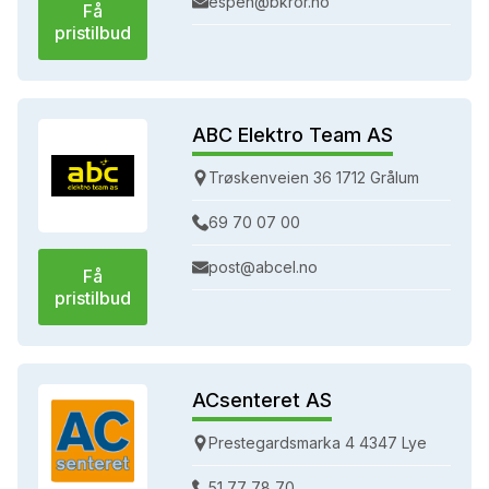
espen@bkror.no
Få
pristilbud
ABC Elektro Team AS
Trøskenveien 36 1712 Grålum
69 70 07 00
post@abcel.no
Få
pristilbud
ACsenteret AS
Prestegardsmarka 4 4347 Lye
51 77 78 70