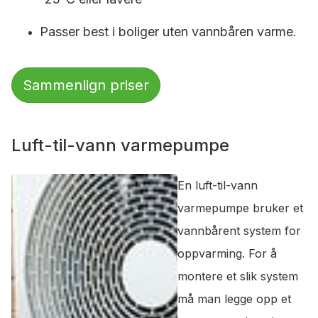
Passer best i boliger uten vannbåren varme.
Sammenlign priser
Luft-til-vann varmepumpe
En luft-til-vann
varmepumpe bruker et
vannbårent system for
oppvarming. For å
montere et slik system
må man legge opp et