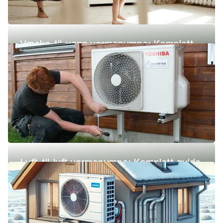
Væske-til-vann varmepumpe: Komplett
guide (pris, fordeler og ulemper)
Luft-til-luft varmepumpe: Komplett guide
(pris, fordeler og ulemper)