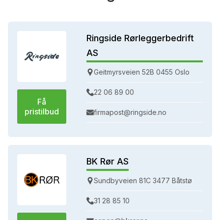
Ringside Rørleggerbedrift
AS
Geitmyrsveien 52B 0455 Oslo
22 06 89 00
Få
pristilbud
firmapost@ringside.no
BK Rør AS
Sundbyveien 81C 3477 Båtstø
31 28 85 10