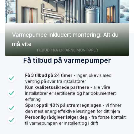
Varmepumpe inkludert montering: Alt du
må vite
TILBUD FRA ERFARNE MONTØRER
Få tilbud på varmepumper
Få 3 tilbud på 24 timer
- ingen ukevis med
venting på svar fra installatører
Kun kvalitetssikrede partnere
- alle våre
installatører er sertifiserte og har dokumentert
erfaring
Spar opptil 40% på strømregningen
- vi finner
den mest energieffektive løsningen for ditt hjem
Personlig rådgiver følger deg
- fra første kontakt
til varmepumpen er installert og i drift