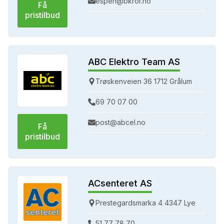
espen@bkror.no
Få
pristilbud
ABC Elektro Team AS
Trøskenveien 36 1712 Grålum
69 70 07 00
post@abcel.no
Få
pristilbud
ACsenteret AS
Prestegardsmarka 4 4347 Lye
51 77 78 70