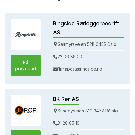
Ringside Rørleggerbedrift
AS
Geitmyrsveien 52B 0455 Oslo
22 06 89 00
Få
pristilbud
firmapost@ringside.no
BK Rør AS
Sundbyveien 81C 3477 Båtstø
31 28 85 10