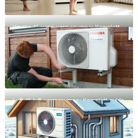
Væske-til-vann varmepumpe: Komplett
guide (pris, fordeler og ulemper)
Luft-til-luft varmepumpe: Komplett guide
(pris, fordeler og ulemper)