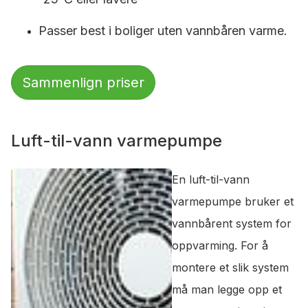
Passer best i boliger uten vannbåren varme.
Sammenlign priser
Luft-til-vann varmepumpe
En luft-til-vann
varmepumpe bruker et
vannbårent system for
oppvarming. For å
montere et slik system
må man legge opp et