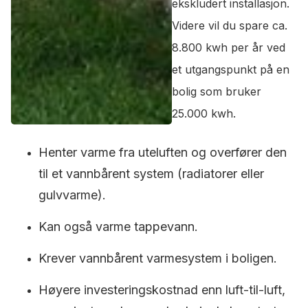
ekskludert installasjon.
Videre vil du spare ca.
8.800 kwh per år ved
et utgangspunkt på en
bolig som bruker
25.000 kwh.
Henter varme fra uteluften og overfører den
til et vannbårent system (radiatorer eller
gulvvarme).
Kan også varme tappevann.
Krever vannbårent varmesystem i boligen.
Høyere investeringskostnad enn luft-til-luft,