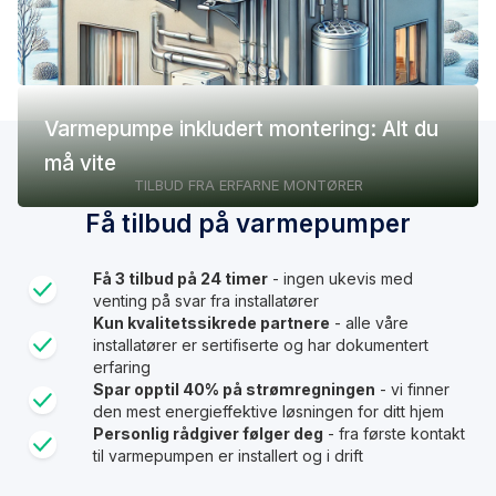
Varmepumpe inkludert montering: Alt du
må vite
TILBUD FRA ERFARNE MONTØRER
Få tilbud på varmepumper
Få 3 tilbud på 24 timer
- ingen ukevis med
venting på svar fra installatører
Kun kvalitetssikrede partnere
- alle våre
installatører er sertifiserte og har dokumentert
erfaring
Spar opptil 40% på strømregningen
- vi finner
den mest energieffektive løsningen for ditt hjem
Personlig rådgiver følger deg
- fra første kontakt
til varmepumpen er installert og i drift