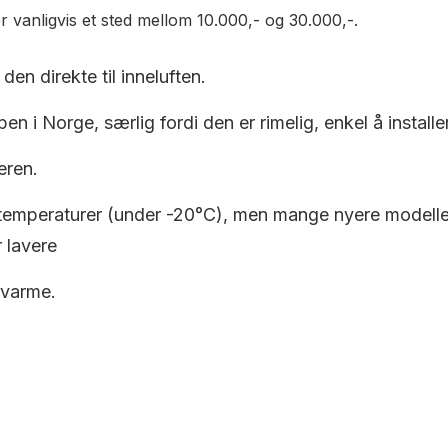
r vanligvis et sted mellom 10.000,- og 30.000,-.
den direkte til inneluften.
en i Norge, særlig fordi den er rimelig, enkel å installe
eren.
 temperaturer (under -20°C), men mange nyere modeller e
 lavere
 varme.