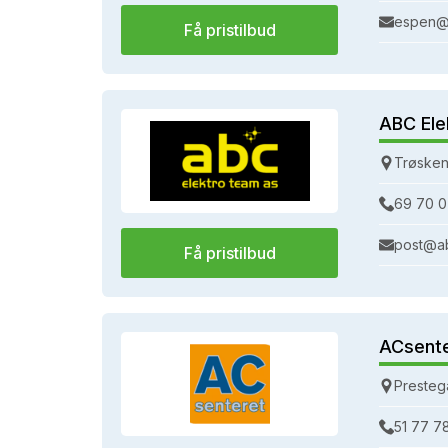
espen@
Få pristilbud
ABC Ele
Trøsken
69 70 0
post@a
Få pristilbud
ACsent
Presteg
51 77 7