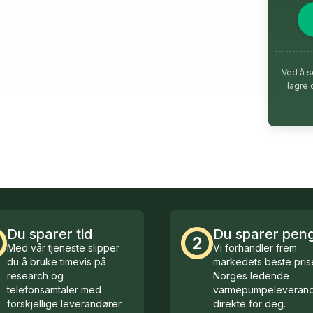
Ved å s
lagre 
Du sparer tid
Du sparer pen
2
Med vår tjeneste slipper
Vi forhandler frem
du å bruke timevis på
markedets beste prise
research og
Norges ledende
telefonsamtaler med
varmepumpeleverand
forskjellige leverandører.
direkte for deg.