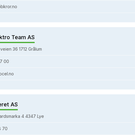
bkror.no
ktro Team AS
veien 36 1712 Grålum
7 00
bcel.no
eret AS
ardsmarka 4 4347 Lye
8 70