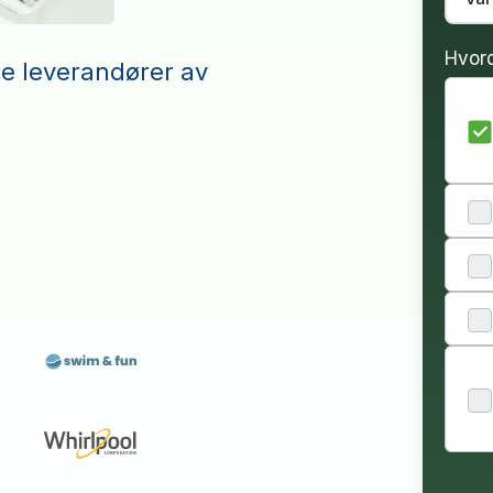
Hvor
le leverandører av