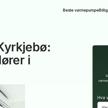
Beste varmepumpe
Bill
yrkjebø:
ører i
S
varmep
Hva v