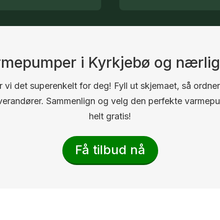
armepumper i Kyrkjebø og nærl
 vi det superenkelt for deg! Fyll ut skjemaet, så ordner
 leverandører. Sammenlign og velg den perfekte varmep
helt gratis!
Få tilbud nå