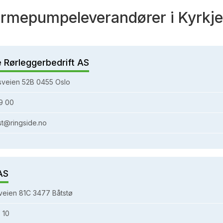
rmepumpeleverandører i Kyrkj
e Rørleggerbedrift AS
sveien 52B 0455 Oslo
9 00
st@ringside.no
AS
eien 81C 3477 Båtstø
 10