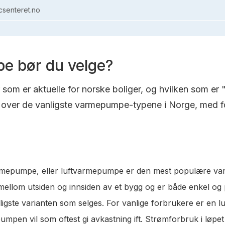
senteret.no
e bør du velge?
om er aktuelle for norske boliger, og hvilken som er 
over de vanligste varmepumpe-typene i Norge, med fo
varmepumpe, eller luftvarmepumpe er den mest populære va
t mellom utsiden og innsiden av et bygg og er både enkel og
lligste varianten som selges. For vanlige forbrukere er en 
pen vil som oftest gi avkastning ift. Strømforbruk i løpet a