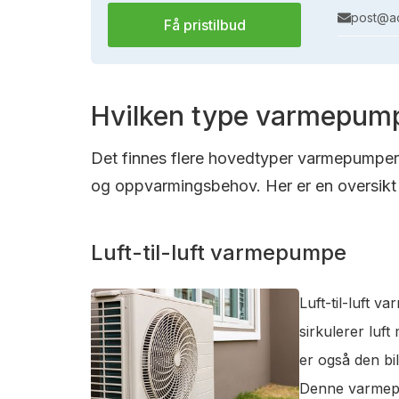
post@ac
Få pristilbud
Hvilken type varmepump
Det finnes flere hovedtyper varmepumper s
og oppvarmingsbehov. Her er en oversikt 
Luft-til-luft varmepumpe
Luft-til-luft 
sirkulerer luf
er også den bi
Denne varmepum