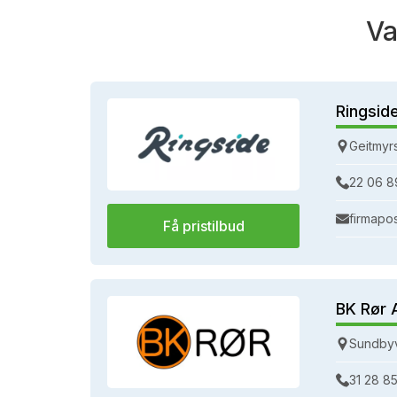
Va
Ringsid
Geitmyr
22 06 8
firmapo
Få pristilbud
BK Rør 
Sundbyv
31 28 85