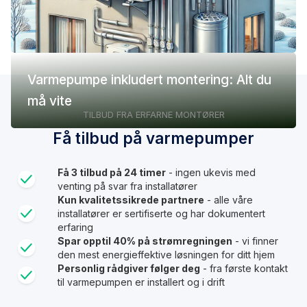
Varmepumpe inkludert montering: Alt du
må vite
TILBUD FRA ERFARNE MONTØRER
Få tilbud på varmepumper
Få 3 tilbud på 24 timer
- ingen ukevis med
venting på svar fra installatører
Kun kvalitetssikrede partnere
- alle våre
installatører er sertifiserte og har dokumentert
erfaring
Spar opptil 40% på strømregningen
- vi finner
den mest energieffektive løsningen for ditt hjem
Personlig rådgiver følger deg
- fra første kontakt
til varmepumpen er installert og i drift