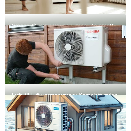
Væske-til-vann varmepumpe: Komplett
guide (pris, fordeler og ulemper)
Luft-til-luft varmepumpe: Komplett guide
(pris, fordeler og ulemper)