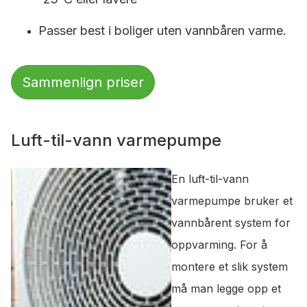
Passer best i boliger uten vannbåren varme.
Sammenlign priser
Luft-til-vann varmepumpe
En luft-til-vann
varmepumpe bruker et
vannbårent system for
oppvarming. For å
montere et slik system
må man legge opp et