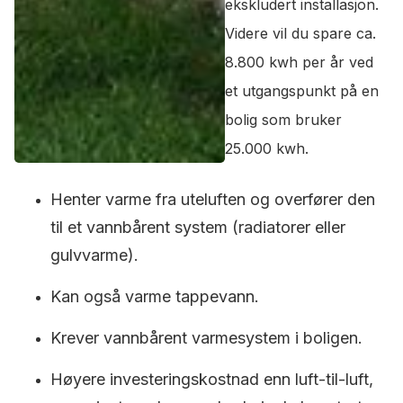
ekskludert installasjon.
Videre vil du spare ca.
8.800 kwh per år ved
et utgangspunkt på en
bolig som bruker
25.000 kwh.
Henter varme fra uteluften og overfører den
til et vannbårent system (radiatorer eller
gulvvarme).
Kan også varme tappevann.
Krever vannbårent varmesystem i boligen.
Høyere investeringskostnad enn luft-til-luft,