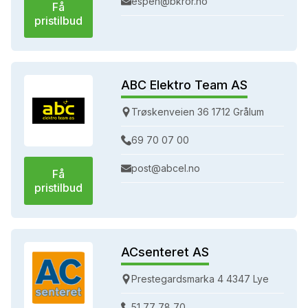
espen@bkror.no
Få
pristilbud
ABC Elektro Team AS
Trøskenveien 36 1712 Grålum
69 70 07 00
post@abcel.no
Få
pristilbud
ACsenteret AS
Prestegardsmarka 4 4347 Lye
51 77 78 70