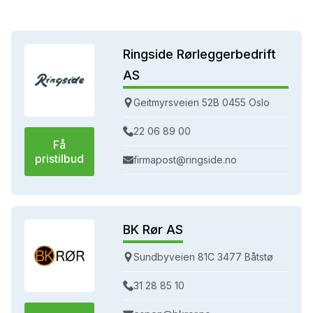
Ringside Rørleggerbedrift
AS
Geitmyrsveien 52B 0455 Oslo
22 06 89 00
Få
pristilbud
firmapost@ringside.no
BK Rør AS
Sundbyveien 81C 3477 Båtstø
31 28 85 10