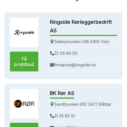
Ringside Rørleggerbedrift
AS
Geitmyrsveien 52B 0455 Oslo
22 06 89 00
Få
pristilbud
firmapost@ringside.no
BK Rør AS
Sundbyveien 81C 3477 Båtstø
31 28 85 10