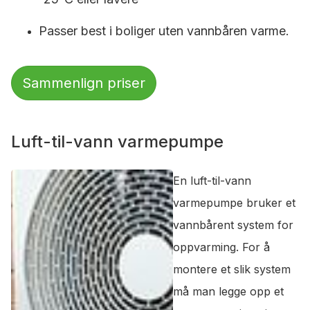
Passer best i boliger uten vannbåren varme.
Sammenlign priser
Luft-til-vann varmepumpe
En luft-til-vann
varmepumpe bruker et
vannbårent system for
oppvarming. For å
montere et slik system
må man legge opp et