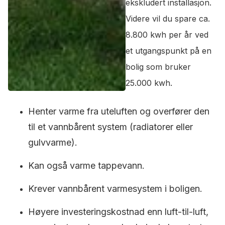
ekskludert installasjon.
Videre vil du spare ca.
8.800 kwh per år ved
et utgangspunkt på en
bolig som bruker
25.000 kwh.
Henter varme fra uteluften og overfører den
til et vannbårent system (radiatorer eller
gulvvarme).
Kan også varme tappevann.
Krever vannbårent varmesystem i boligen.
Høyere investeringskostnad enn luft-til-luft,