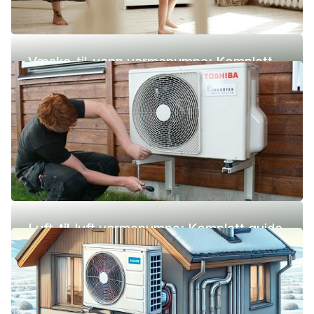
Væske-til-vann varmepumpe: Komplett
guide (pris, fordeler og ulemper)
Luft-til-luft varmepumpe: Komplett guide
(pris, fordeler og ulemper)