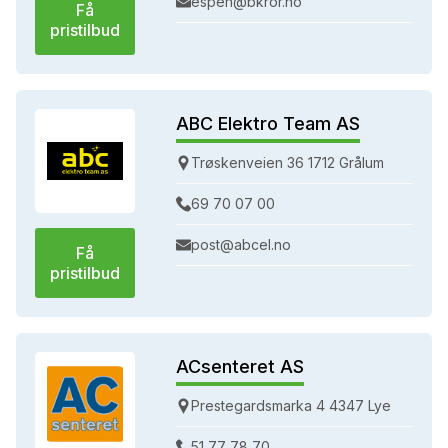
espen@bkror.no
Få
pristilbud
ABC Elektro Team AS
Trøskenveien 36 1712 Grålum
69 70 07 00
post@abcel.no
Få
pristilbud
ACsenteret AS
Prestegardsmarka 4 4347 Lye
51 77 78 70