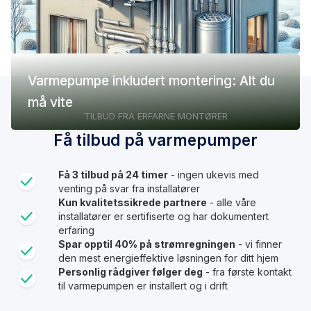
Varmepumpe inkludert montering: Alt du
må vite
TILBUD FRA ERFARNE MONTØRER
Få tilbud på varmepumper
Få 3 tilbud på 24 timer
- ingen ukevis med
venting på svar fra installatører
Kun kvalitetssikrede partnere
- alle våre
installatører er sertifiserte og har dokumentert
erfaring
Spar opptil 40% på strømregningen
- vi finner
den mest energieffektive løsningen for ditt hjem
Personlig rådgiver følger deg
- fra første kontakt
til varmepumpen er installert og i drift