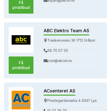
espen@bkror.no
Få
pristilbud
ABC Elektro Team AS
Trøskenveien 36 1712 Grålum
69 70 07 00
post@abcel.no
Få
pristilbud
ACsenteret AS
Prestegardsmarka 4 4347 Lye
51 77 78 70