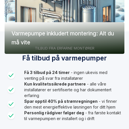
Varmepumpe inkludert montering: Alt du
må vite
TILBUD FRA ERFARNE MONTØRER
Få tilbud på varmepumper
Få 3 tilbud på 24 timer
- ingen ukevis med
venting på svar fra installatører
Kun kvalitetssikrede partnere
- alle våre
installatører er sertifiserte og har dokumentert
erfaring
Spar opptil 40% på strømregningen
- vi finner
den mest energieffektive løsningen for ditt hjem
Personlig rådgiver følger deg
- fra første kontakt
til varmepumpen er installert og i drift