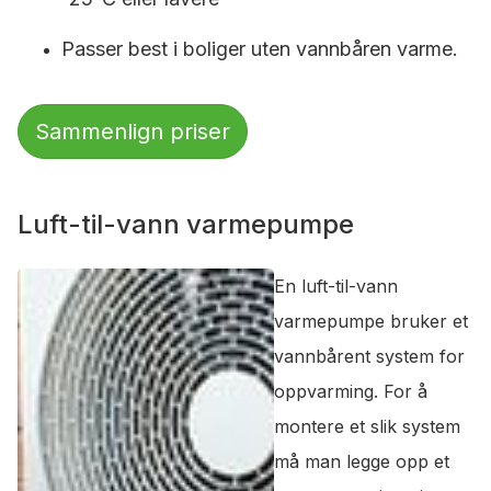
Passer best i boliger uten vannbåren varme.
Sammenlign priser
Luft-til-vann varmepumpe
En luft-til-vann
varmepumpe bruker et
vannbårent system for
oppvarming. For å
montere et slik system
må man legge opp et