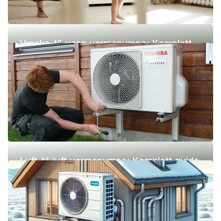
Væske-til-vann varmepumpe: Komplett
guide (pris, fordeler og ulemper)
Luft-til-luft varmepumpe: Komplett guide
(pris, fordeler og ulemper)