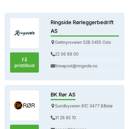
Ringside Rørleggerbedrift
AS
Geitmyrsveien 52B 0455 Oslo
22 06 89 00
Få
pristilbud
firmapost@ringside.no
BK Rør AS
Sundbyveien 81C 3477 Båtstø
31 28 85 10