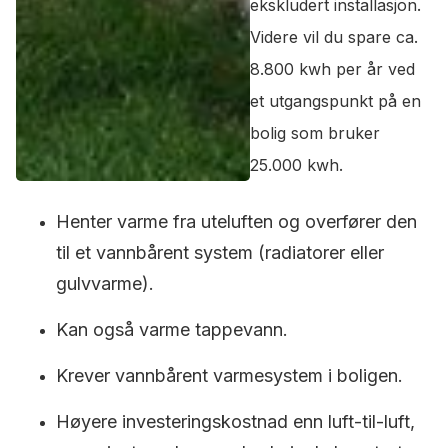
ekskludert installasjon.
Videre vil du spare ca.
8.800 kwh per år ved
et utgangspunkt på en
bolig som bruker
25.000 kwh.
Henter varme fra uteluften og overfører den
til et vannbårent system (radiatorer eller
gulvvarme).
Kan også varme tappevann.
Krever vannbårent varmesystem i boligen.
Høyere investeringskostnad enn luft-til-luft,