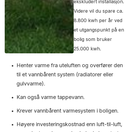
ekskludert installasjon.
Videre vil du spare ca.
8.800 kwh per år ved
et utgangspunkt på en
bolig som bruker
25.000 kwh.
Henter varme fra uteluften og overfører den
til et vannbårent system (radiatorer eller
gulvvarme).
Kan også varme tappevann.
Krever vannbårent varmesystem i boligen.
Høyere investeringskostnad enn luft-til-luft,