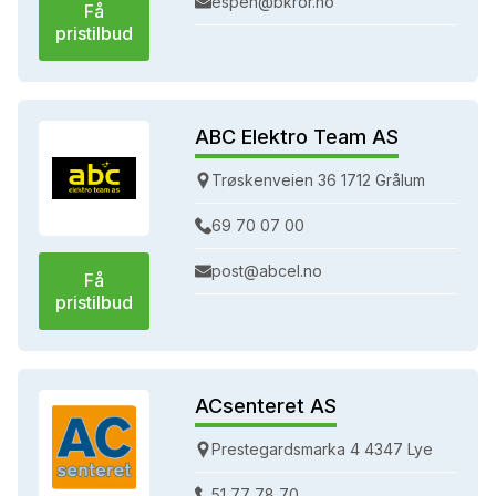
espen@bkror.no
Få
pristilbud
ABC Elektro Team AS
Trøskenveien 36 1712 Grålum
69 70 07 00
post@abcel.no
Få
pristilbud
ACsenteret AS
Prestegardsmarka 4 4347 Lye
51 77 78 70