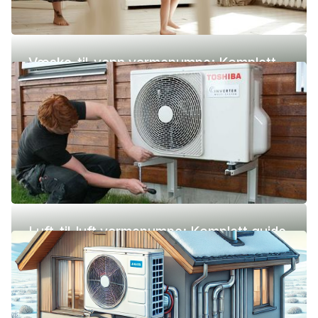
Væske-til-vann varmepumpe: Komplett
guide (pris, fordeler og ulemper)
Luft-til-luft varmepumpe: Komplett guide
(pris, fordeler og ulemper)