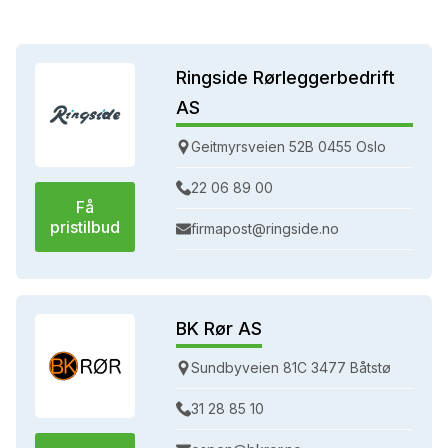
Ringside Rørleggerbedrift
AS
Geitmyrsveien 52B 0455 Oslo
22 06 89 00
Få
pristilbud
firmapost@ringside.no
BK Rør AS
Sundbyveien 81C 3477 Båtstø
31 28 85 10