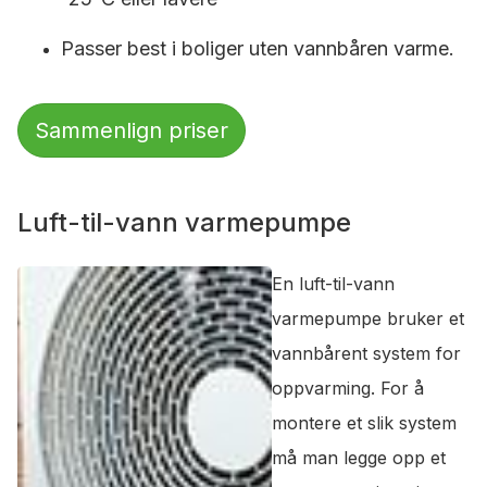
Passer best i boliger uten vannbåren varme.
Sammenlign priser
Luft-til-vann varmepumpe
En luft-til-vann
varmepumpe bruker et
vannbårent system for
oppvarming. For å
montere et slik system
må man legge opp et