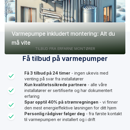
Varmepumpe inkludert montering: Alt du
må vite
TILBUD FRA ERFARNE MONTØRER
Få tilbud på varmepumper
Få 3 tilbud på 24 timer
- ingen ukevis med
venting på svar fra installatører
Kun kvalitetssikrede partnere
- alle våre
installatører er sertifiserte og har dokumentert
erfaring
Spar opptil 40% på strømregningen
- vi finner
den mest energieffektive løsningen for ditt hjem
Personlig rådgiver følger deg
- fra første kontakt
til varmepumpen er installert og i drift