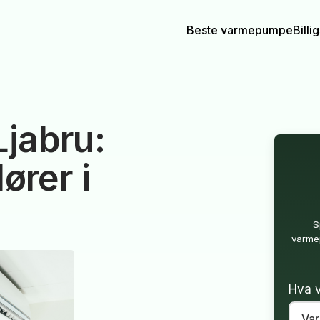
Beste varmepumpe
Bill
jabru:
ører i
S
varmep
Hva v