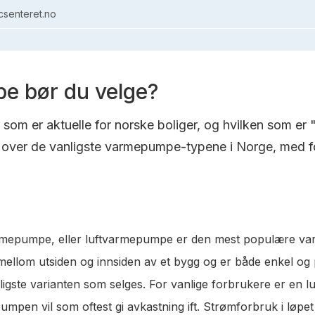
senteret.no
e bør du velge?
om er aktuelle for norske boliger, og hvilken som er 
over de vanligste varmepumpe-typene i Norge, med fo
varmepumpe, eller luftvarmepumpe er den mest populære va
t mellom utsiden og innsiden av et bygg og er både enkel og
lligste varianten som selges. For vanlige forbrukere er en 
pen vil som oftest gi avkastning ift. Strømforbruk i løpet a