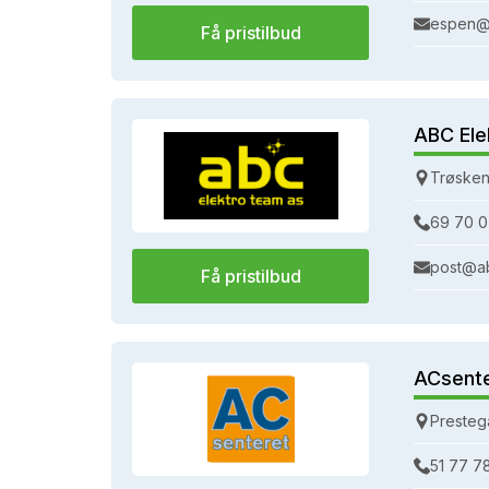
espen@
Få pristilbud
ABC Ele
Trøsken
69 70 0
post@a
Få pristilbud
ACsent
Presteg
51 77 7