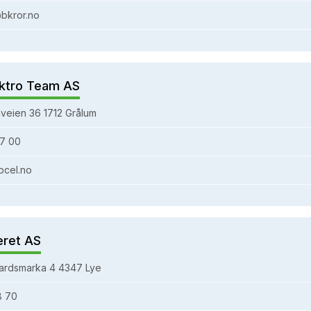
bkror.no
ktro Team AS
veien 36 1712 Grålum
7 00
bcel.no
eret AS
ardsmarka 4 4347 Lye
8 70