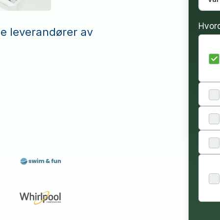
Hvor
le leverandører av