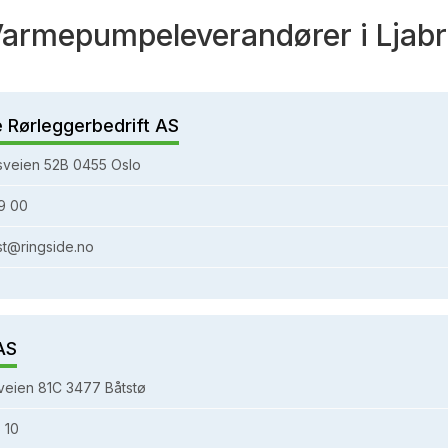
armepumpeleverandører i Ljab
e Rørleggerbedrift AS
sveien 52B 0455 Oslo
9 00
st@ringside.no
AS
eien 81C 3477 Båtstø
 10