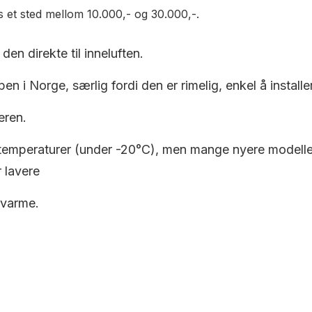
is et sted mellom 10.000,- og 30.000,-.
den direkte til inneluften.
en i Norge, særlig fordi den er rimelig, enkel å installe
eren.
 temperaturer (under -20°C), men mange nyere modeller e
 lavere
 varme.