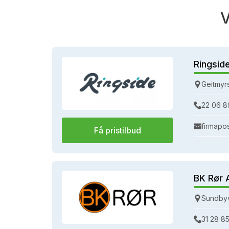
V
Ringsid
Geitmyr
22 06 8
firmapo
Få pristilbud
BK Rør 
Sundbyv
31 28 85