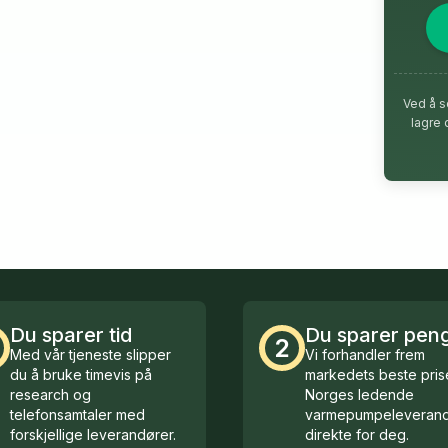
Ved å s
lagre 
Du sparer tid
Du sparer pen
2
Med vår tjeneste slipper
Vi forhandler frem
du å bruke timevis på
markedets beste prise
research og
Norges ledende
telefonsamtaler med
varmepumpeleverand
forskjellige leverandører.
direkte for deg.