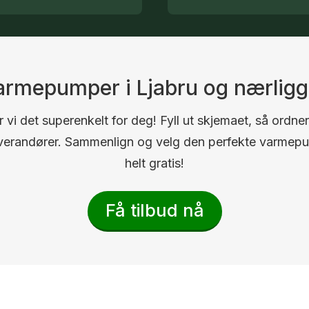
varmepumper i Ljabru og nærli
 vi det superenkelt for deg! Fyll ut skjemaet, så ordner
 leverandører. Sammenlign og velg den perfekte varmep
helt gratis!
Få tilbud nå