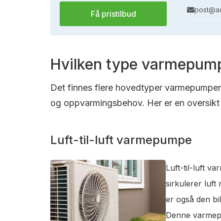
post@ac
Få pristilbud
Hvilken type varmepump
Det finnes flere hovedtyper varmepumper s
og oppvarmingsbehov. Her er en oversikt 
Luft-til-luft varmepumpe
Luft-til-luft 
sirkulerer luf
er også den bi
Denne varmepum