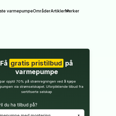
igste varmepumpe
Områder
Artikler
Merker
Få
gratis pristilbud
på
varmepumpe
par opptil 70% på strømregningen ved å kjøpe
umpen via strømselskapet. Uforpliktende tilbud fra
sertifiserte selskap
il du ha tilbud på?