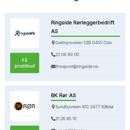
Ringside Rørleggerbedrift
AS
Geitmyrsveien 52B 0455 Oslo
22 06 89 00
Få
pristilbud
firmapost@ringside.no
BK Rør AS
Sundbyveien 81C 3477 Båtstø
31 28 85 10