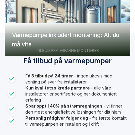
Varmepumpe inkludert montering: Alt du
må vite
TILBUD FRA ERFARNE MONTØRER
Få tilbud på varmepumper
Få 3 tilbud på 24 timer
- ingen ukevis med
venting på svar fra installatører
Kun kvalitetssikrede partnere
- alle våre
installatører er sertifiserte og har dokumentert
erfaring
Spar opptil 40% på strømregningen
- vi finner
den mest energieffektive løsningen for ditt hjem
Personlig rådgiver følger deg
- fra første kontakt
til varmepumpen er installert og i drift