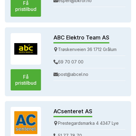
espen@bkror.no
Få
pristilbud
ABC Elektro Team AS
Trøskenveien 36 1712 Grålum
69 70 07 00
post@abcel.no
Få
pristilbud
ACsenteret AS
Prestegardsmarka 4 4347 Lye
51 77 78 70