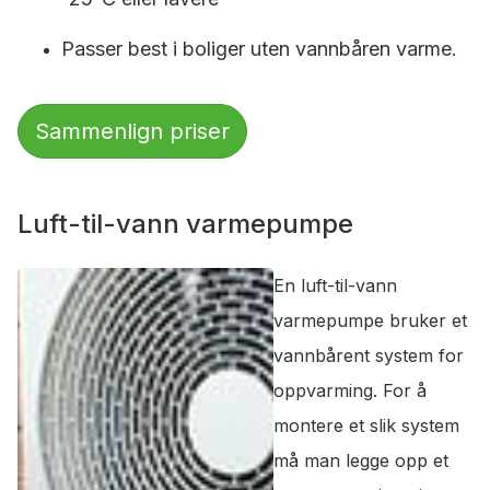
Passer best i boliger uten vannbåren varme.
Sammenlign priser
Luft-til-vann varmepumpe
En luft-til-vann
varmepumpe bruker et
vannbårent system for
oppvarming. For å
montere et slik system
må man legge opp et