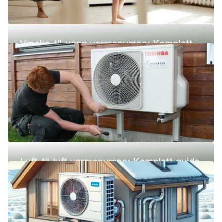
Væske-til-vann varmepumpe: Komplett
guide (pris, fordeler og ulemper)
Luft-til-luft varmepumpe: Komplett guide
(pris, fordeler og ulemper)