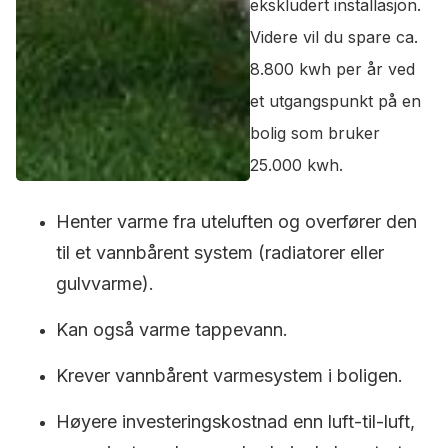
ekskludert installasjon.
Videre vil du spare ca.
8.800 kwh per år ved
et utgangspunkt på en
bolig som bruker
25.000 kwh.
Henter varme fra uteluften og overfører den
til et vannbårent system (radiatorer eller
gulvvarme).
Kan også varme tappevann.
Krever vannbårent varmesystem i boligen.
Høyere investeringskostnad enn luft-til-luft,