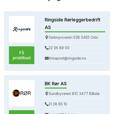
Ringside Rørleggerbedrift
AS
Geitmyrsveien 52B 0455 Oslo
22 06 89 00
Få
pristilbud
firmapost@ringside.no
BK Rør AS
Sundbyveien 81C 3477 Båtstø
31 28 85 10