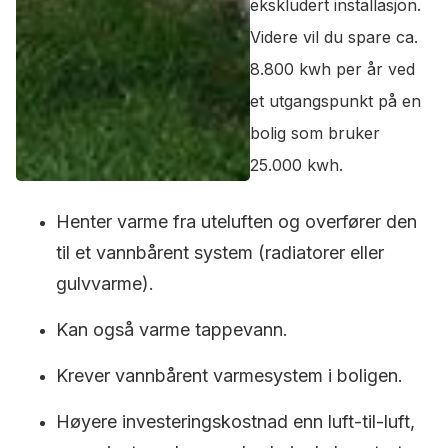
ekskludert installasjon.
Videre vil du spare ca.
8.800 kwh per år ved
et utgangspunkt på en
bolig som bruker
25.000 kwh.
Henter varme fra uteluften og overfører den
til et vannbårent system (radiatorer eller
gulvvarme).
Kan også varme tappevann.
Krever vannbårent varmesystem i boligen.
Høyere investeringskostnad enn luft-til-luft,