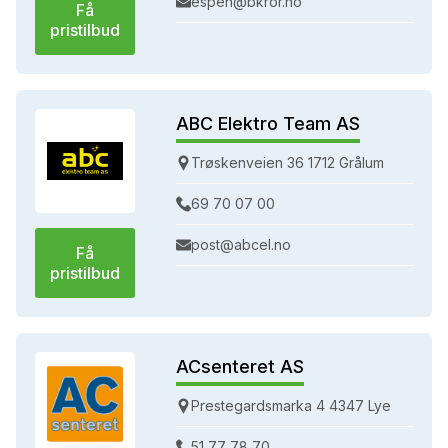
espen@bkror.no
Få
pristilbud
ABC Elektro Team AS
Trøskenveien 36 1712 Grålum
69 70 07 00
post@abcel.no
Få
pristilbud
ACsenteret AS
Prestegardsmarka 4 4347 Lye
51 77 78 70