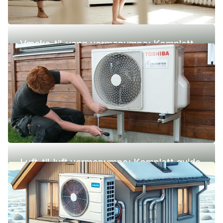
Væske-til-vann varmepumpe: Komplett
guide (pris, fordeler og ulemper)
Luft-til-luft varmepumpe: Komplett guide
(pris, fordeler og ulemper)