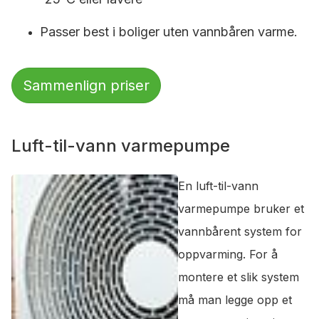
Passer best i boliger uten vannbåren varme.
Sammenlign priser
Luft-til-vann varmepumpe
En luft-til-vann
varmepumpe bruker et
vannbårent system for
oppvarming. For å
montere et slik system
må man legge opp et