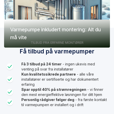
Varmepumpe inkludert montering: Alt du
må vite
TILBUD FRA ERFARNE MONTØRER
Få tilbud på varmepumper
Få 3 tilbud på 24 timer
- ingen ukevis med
venting på svar fra installatører
Kun kvalitetssikrede partnere
- alle våre
installatører er sertifiserte og har dokumentert
erfaring
Spar opptil 40% på strømregningen
- vi finner
den mest energieffektive løsningen for ditt hjem
Personlig rådgiver følger deg
- fra første kontakt
til varmepumpen er installert og i drift